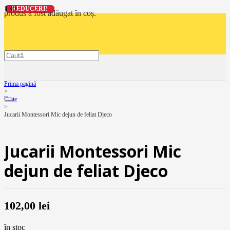
REDUCERI!
REDUCERI!
REDUCERI!
REDUCERI!
produs
a fost adăugat în coș.
Prima pagină
>
Toate
>
Jucarii Montessori Mic dejun de feliat Djeco
Jucarii Montessori Mic
dejun de feliat Djeco
102,00
lei
în stoc