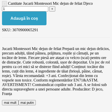
Cantitate Jucarii Montessori Mic dejun de feliat Djeco
Adaugă în coș
SKU:
3070900065291
Jucarii Montessori Mic dejun de feliat Prepară un mic dejun delicios,
precum adulții, tăind pâinea, prăjitura, roșiile și cârnații, pe un
tocător de lemn. Fiecare piesă are atașat cu velcro (scai) pentru ore
de distracție. Cutie robustă, colorată, ușor de depozitat. Un joc de rol
pentru ca cei mici să se distreze fiind adulți! Conținut: tocător din
lemn, cuțit din lemn, 4 ingrediente de tăiat (brioșă, pâine, cârnat,
roșie). Vârsta recomandată: +3 ani. Confecționat din lemn cu
vopsele non toxice. Conform reglementărilor EN71&ASTM.
AVERTISMENT! Contraindicat copiilor sub 3 ani. A se folosi sub
directa supraveghere a unei persoane adulte. Producător: D jeco,
Franța
mai mult
mai putin