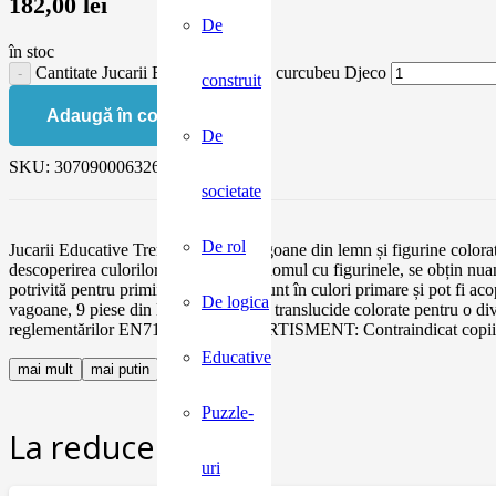
182,00
lei
De
în stoc
Cantitate Jucarii Educative Trenul curcubeu Djeco
construit
Adaugă în coș
De
SKU:
3070900063266
societate
De rol
Jucarii Educative Trenul culorilor Vagoane din lemn și figurine colorate
descoperirea culorilor- suprapunând domul cu figurinele, se obțin nuanț
potrivită pentru primii pași. Figurile sunt în culori primare și pot fi a
De logica
vagoane, 9 piese din lemn și 4 cupole translucide colorate pentru o d
reglementărilor EN71&ASTM. AVERTISMENT: Contraindicat copiilor sub
Educative
mai mult
mai putin
Puzzle-
La reducere:
uri