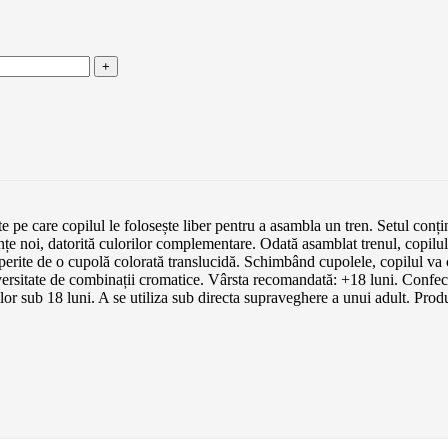
 pe care copilul le folosește liber pentru a asambla un tren. Setul conțin
e noi, datorită culorilor complementare. Odată asamblat trenul, copilul m
coperite de o cupolă colorată translucidă. Schimbând cupolele, copilul va 
iversitate de combinații cromatice. Vârsta recomandată: +18 luni. Confe
 18 luni. A se utiliza sub directa supraveghere a unui adult. Produ