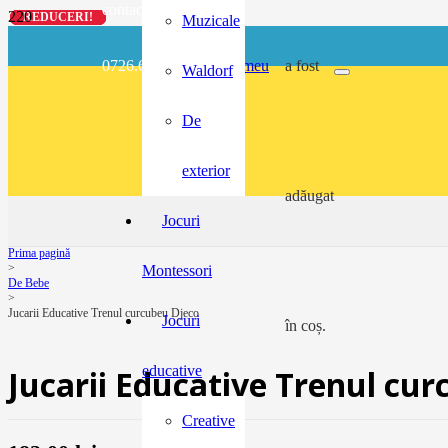
contact@buzunarel.ro
REDUCERI!
REDUCERI!
REDUCERI!
REDUCERI!
Muzicale
0726.697.486
meu
a fost
Waldorf
De
exterior
adăugat
Jocuri
Prima pagină
>
Montessori
De Bebe
>
Jucarii Educative Trenul curcubeu Djeco
Jocuri
în coș.
educative
Jucarii Educative Trenul cu
Creative