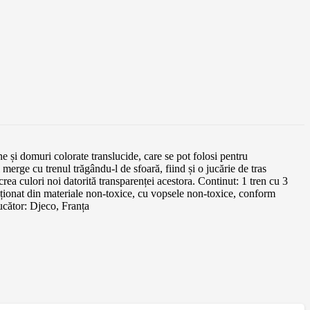
e și domuri colorate translucide, care se pot folosi pentru
erge cu trenul trăgându-l de sfoară, fiind și o jucărie de tras
crea culori noi datorită transparenței acestora. Continut: 1 tren cu 3
cționat din materiale non-toxice, cu vopsele non-toxice, conform
cător: Djeco, Franța