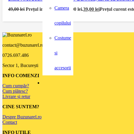
Camera
49,00
lei
Prețul inițial a fost: 49,00 lei.
39,00
lei
Prețul curent este
copilului
Costume
contact@buzunarel.ro
si
0726.697.486
Sector 1, București
accesorii
INFO COMENZI
Cum cumpăr?
Cum plătesc?
Livrare și retur
CINE SUNTEM?
Despre Buzunarel.ro
Contact
INFO UTILE