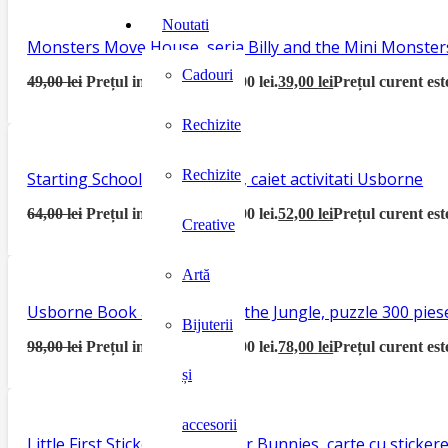
Noutati
Monsters Move House, seria Billy and the Mini Monster
Cadouri
49,00
lei
Prețul inițial a fost: 49,00 lei.
39,00
lei
Prețul curent este
Rechizite
Rechizite
Starting School Activity Book, caiet activitati Usborne
64,00
lei
Prețul inițial a fost: 64,00 lei.
52,00
lei
Prețul curent este
Creative
Artă
Usborne Book and Jigsaw In the Jungle, puzzle 300 piese
Bijuterii
98,00
lei
Prețul inițial a fost: 98,00 lei.
78,00
lei
Prețul curent este
și
accesorii
Little First Sticker Book Easter Bunnies, carte cu sticke