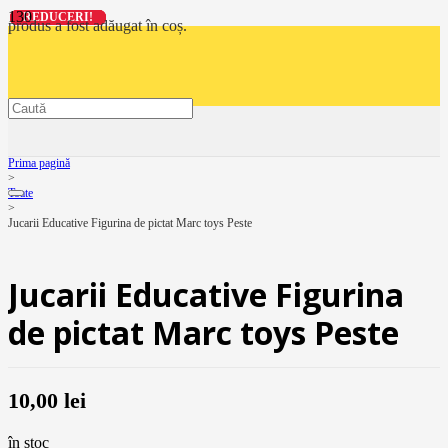
REDUCERI!
REDUCERI!
REDUCERI!
REDUCERI!
produs
a fost adăugat în coș.
Prima pagină
>
Toate
>
Jucarii Educative Figurina de pictat Marc toys Peste
Jucarii Educative Figurina
de pictat Marc toys Peste
10,00
lei
în stoc