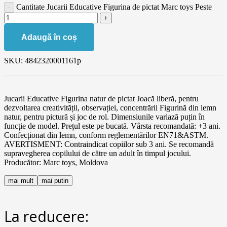
Cantitate Jucarii Educative Figurina de pictat Marc toys Peste
Adaugă în coș
SKU:
4842320001161p
Jucarii Educative Figurina natur de pictat Joacă liberă, pentru
dezvoltarea creativității, observației, concentrării Figurină din lemn
natur, pentru pictură și joc de rol. Dimensiunile variază puțin în
funcție de model. Prețul este pe bucată. Vârsta recomandată: +3 ani.
Confecționat din lemn, conform reglementărilor EN71&ASTM.
AVERTISMENT: Contraindicat copiilor sub 3 ani. Se recomandă
supravegherea copilului de către un adult în timpul jocului.
Producător: Marc toys, Moldova
mai mult
mai putin
La reducere: