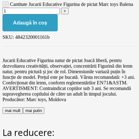
Cantitate Jucarii Educative Figurina de pictat Marc toys Balena
Adaugă în coș
SKU:
4842320001161b
Jucarii Educative Figurina natur de pictat Joacă liberă, pentru
dezvoltarea creativității, observației, concentrării Figurină din lemn
natur, pentru pictură și joc de rol. Dimensiunile variază puțin în
funcție de model. Prețul este pe bucată. Vârsta recomandată: +3 ani.
Confecționat din lemn, conform reglementărilor EN71&ASTM.
AVERTISMENT: Contraindicat copiilor sub 3 ani. Se recomandă
supravegherea copilului de către un adult în timpul jocului.
Producător: Marc toys, Moldova
mai mult
mai putin
La reducere: