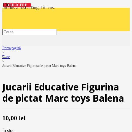
REDUCERI!
REDUCERI!
REDUCERI!
REDUCERI!
produs
a fost adăugat în coș.
Prima pagină
>
Toate
>
Jucarii Educative Figurina de pictat Marc toys Balena
Jucarii Educative Figurina
de pictat Marc toys Balena
10,00
lei
în stoc