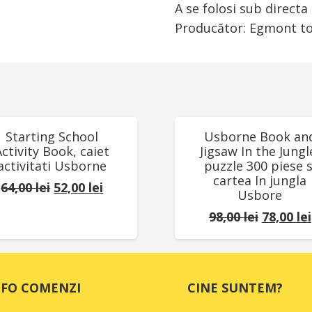
A se folosi sub direct
Producător: Egmont toy
UCERI!
REDUCERI!
Starting School
Usborne Book an
Activity Book, caiet
Jigsaw In the Jungl
activitati Usborne
puzzle 300 piese s
cartea In jungla
Prețul
Prețul
64,00
lei
52,00
lei
Usbore
inițial
curent
Prețul
98,00
lei
78,00
lei
a
este:
inițial
fost:
52,00 lei.
a
64,00 lei.
fost:
NFO COMENZI
CINE SUNTEM?
98,00 lei