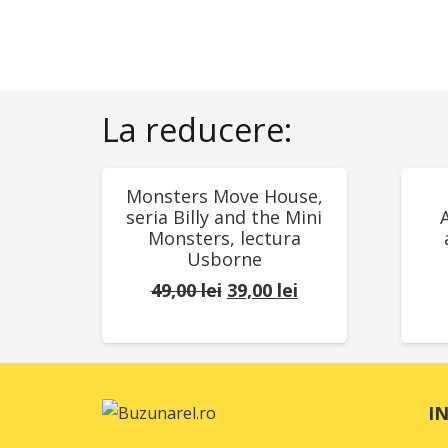
La reducere:
REDUCERI!
RED
Monsters Move House,
seria Billy and the Mini
Monsters, lectura
Usborne
Prețul
Prețul
49,00
lei
39,00
lei
inițial
curent
a
este:
fost:
39,00 lei.
49,00 lei.
I