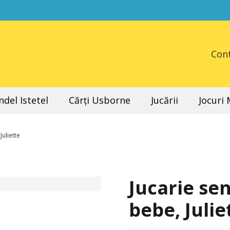
Con
del Istetel
Cărți Usborne
Jucării
Jocuri
Juliette
Jucarie se
bebe, Julie