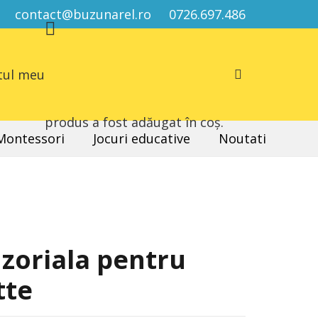
contact@buzunarel.ro
0726.697.486
tul meu
produs
a fost adăugat în coș.
 Montessori
Jocuri educative
Noutati
nzoriala pentru
tte