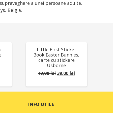
a supraveghere a unei persoane adulte.
s, Belgia.
REDUCERI!
d
Little First Sticker
e,
Book Easter Bunnies,
i
carte cu stickere
Usborne
Prețul
Prețul
49,00
lei
39,00
lei
Prețul
inițial
curent
curent
a
este:
este:
fost:
39,00 lei.
78,00 lei.
49,00 lei.
INFO UTILE
.