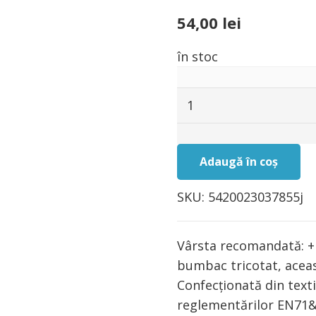
54,00
lei
în stoc
Cantitate
Jucarie
senzoriala
pentru
Adaugă în coș
bebe,
Juliette
SKU:
5420023037855j
Vârsta recomandată: + 
bumbac tricotat, aceast
Confecţionată din text
reglementărilor EN71&