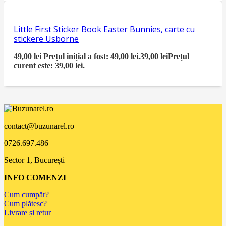
Little First Sticker Book Easter Bunnies, carte cu
stickere Usborne
49,00
lei
Prețul inițial a fost: 49,00 lei.
39,00
lei
Prețul
curent este: 39,00 lei.
contact@buzunarel.ro
0726.697.486
Sector 1, București
INFO COMENZI
Cum cumpăr?
Cum plătesc?
Livrare și retur