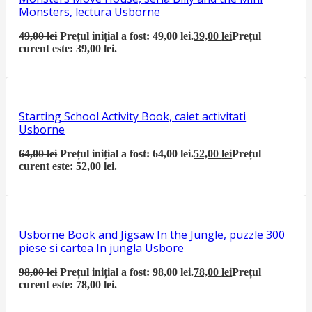
Monsters, lectura Usborne
49,00
lei
Prețul inițial a fost: 49,00 lei.
39,00
lei
Prețul
curent este: 39,00 lei.
Starting School Activity Book, caiet activitati
Usborne
64,00
lei
Prețul inițial a fost: 64,00 lei.
52,00
lei
Prețul
curent este: 52,00 lei.
Usborne Book and Jigsaw In the Jungle, puzzle 300
piese si cartea In jungla Usbore
98,00
lei
Prețul inițial a fost: 98,00 lei.
78,00
lei
Prețul
curent este: 78,00 lei.