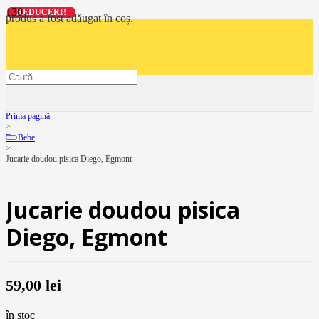
REDUCERI!
REDUCERI!
REDUCERI!
REDUCERI!
produs
a fost adăugat în coș.
Prima pagină
>
De Bebe
>
Jucarie doudou pisica Diego, Egmont
Jucarie doudou pisica
Diego, Egmont
59,00
lei
în stoc