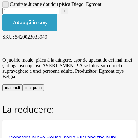
Cantitate Jucarie doudou pisica Diego, Egmont
Adaugă în coș
SKU:
5420023033949
O jucărie moale, plăcută la atingere, ușor de apucat de cei mai mici
și drăgălași copilași. AVERTISMENT! A se folosi sub directa
supraveghere a unei persoane adulte. Producător: Egmont toys,
Belgia
mai mult
mai putin
La reducere:
Monsters Move House, seria Billy and the Mini