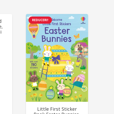
REDUCERI!
d
e,
i
Prețul
curent
este:
78,00 lei.
.
Little First Sticker