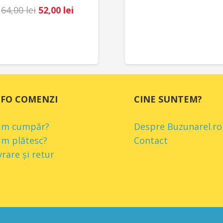
Prețul
Prețul
64,00
lei
52,00
lei
inițial
curent
a
este:
fost:
52,00 lei.
64,00 lei.
NFO COMENZI
CINE SUNTEM?
um cumpăr?
Despre Buzunarel.ro
m plătesc?
Contact
vrare și retur