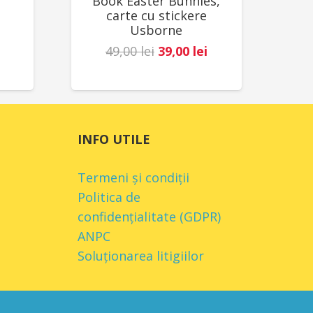
Book Easter Bunnies,
carte cu stickere
Usborne
Prețul
Prețul
49,00
lei
39,00
lei
inițial
curent
a
este:
fost:
39,00 lei.
49,00 lei.
INFO UTILE
Termeni și condiții
Politica de
confidențialitate (GDPR)
ANPC
Soluționarea litigiilor