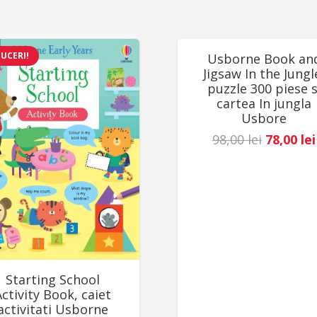
UCERI!
REDUCERI!
Usborne Book an
Jigsaw In the Jungl
puzzle 300 piese s
cartea In jungla
Usbore
Prețul
98,00
lei
78,00
lei
inițial
a
fost:
98,00 lei
Starting School
Activity Book, caiet
activitati Usborne