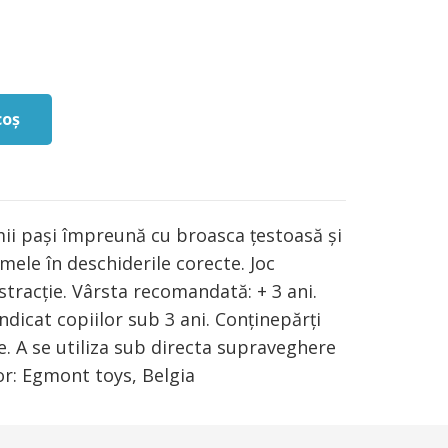
coș
imii pași împreună cu broasca țestoasă și
rmele în deschiderile corecte. Joc
stracție. Vârsta recomandată: + 3 ani.
icat copiilor sub 3 ani. Conținepărți
re. A se utiliza sub directa supraveghere
or: Egmont toys, Belgia