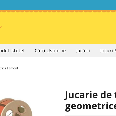
del Istetel
Cărți Usborne
Jucării
Jocuri
trice Egmont
Jucarie de
geometric