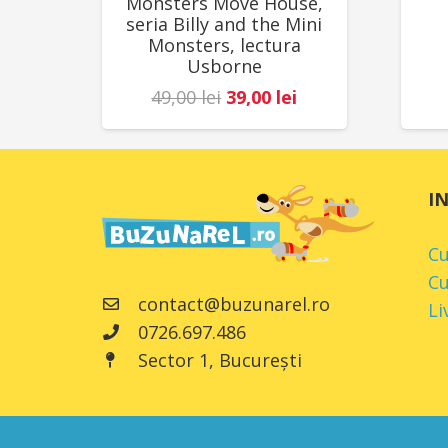
Monsters Move House,
seria Billy and the Mini
Monsters, lectura
Usborne
Prețul
Prețul
49,00
lei
39,00
lei
inițial
curent
a
este:
fost:
39,00 lei.
I
49,00 lei.
C
Cu
contact@buzunarel.ro
Li
0726.697.486
Sector 1, București