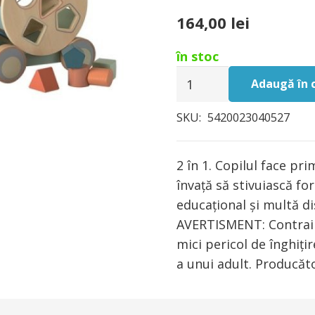
164,00
lei
în stoc
Cantitate
Adaugă în 
Jucarie
de
SKU:
5420023040527
tras
cu
2 în 1. Copilul face pr
forme
învață să stivuiască fo
geometrice
educațional și multă di
Egmont
AVERTISMENT: Contraind
mici pericol de înghiți
a unui adult. Producăt