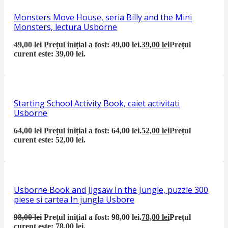
Monsters Move House, seria Billy and the Mini
Monsters, lectura Usborne
49,00
lei
Prețul inițial a fost: 49,00 lei.
39,00
lei
Prețul
curent este: 39,00 lei.
Starting School Activity Book, caiet activitati
Usborne
64,00
lei
Prețul inițial a fost: 64,00 lei.
52,00
lei
Prețul
curent este: 52,00 lei.
Usborne Book and Jigsaw In the Jungle, puzzle 300
piese si cartea In jungla Usbore
98,00
lei
Prețul inițial a fost: 98,00 lei.
78,00
lei
Prețul
curent este: 78,00 lei.