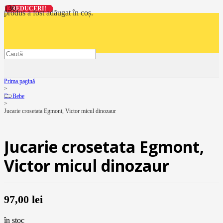
REDUCERI!
REDUCERI!
REDUCERI!
REDUCERI!
produs
a fost adăugat în coș.
Prima pagină
>
De Bebe
>
Jucarie crosetata Egmont, Victor micul dinozaur
Jucarie crosetata Egmont,
Victor micul dinozaur
97,00
lei
în stoc