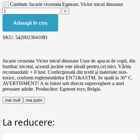
Cantitate Jucarie crosetata Egmont, Victor micul dinozaur
Adaugă în coș
SKU:
5420023041081
Jucarie crosetata Victor micul dinozaur Ușor de apucat de copii, din
bumbac tricotat, această jucărie este ideală pentru cei mici. Vârsta
recomandată: + 0 luni. Confecţionată din textil şi materiale non-
toxice, conform reglementărilor EN71&ASTM. Se spală la 30° C.
AVERTISMENT! A se folosi sub directa supraveghere a unei
persoane adulte. Producător: Egmont toys, Belgia.
mai mult
mai putin
La reducere: