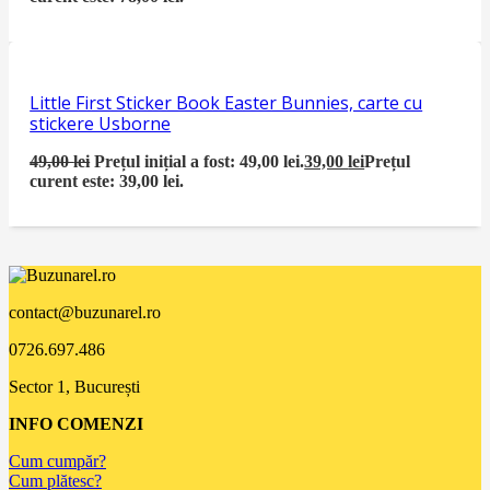
Little First Sticker Book Easter Bunnies, carte cu
stickere Usborne
49,00
lei
Prețul inițial a fost: 49,00 lei.
39,00
lei
Prețul
curent este: 39,00 lei.
contact@buzunarel.ro
0726.697.486
Sector 1, București
INFO COMENZI
Cum cumpăr?
Cum plătesc?