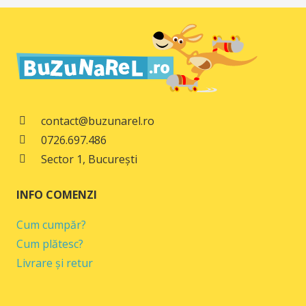
a
este:
fost:
39,00 lei.
49,00 lei.
contact@buzunarel.ro
0726.697.486
Sector 1, București
INFO COMENZI
Cum cumpăr?
Cum plătesc?
Livrare și retur