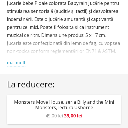
colorata-
Jucarie bebe Ploaie colorata Babyrain Jucărie pentru
Babyrain
stimularea senzorială (auditiv şi tactil) şi dezvoltarea
îndemânării. Este o jucărie amuzantă și captivantă
pentru cei mici. Poate fi folosită şi ca instrument
muzical de ritm. Dimensiune produs: 5 x 17 cm.
Jucăria este confecționată din lemn de fag, cu vopsea
non-toxică conform reglementărilor EN71 & ASTM.
Partea care conține biluțele este securizată. Vârsta
mai mult
recomandată: + 1 an. AVERTISMENT: Contraindicată
copiilor sub 1 an. Se recomandă supravegherea
La reducere:
copilului de către un adult pe parcursul jocului.
Producător: Djeco, Franța
Monsters Move House, seria Billy and the Mini
REDUCERI!
Monsters, lectura Usborne
Prețul
Prețul
49,00
lei
39,00
lei
inițial
curent