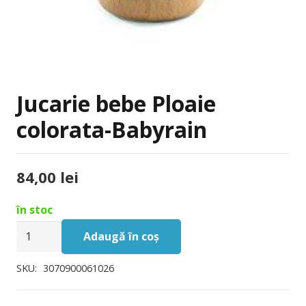
Jucarie bebe Ploaie
colorata-Babyrain
84,00
lei
în stoc
Cantitate
Adaugă în coș
Jucarie
bebe
SKU:
3070900061026
Ploaie