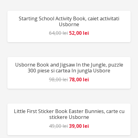
a
este:
fost:
39,00 lei.
Starting School Activity Book, caiet activitati
REDUCERI!
49,00 lei.
Usborne
Prețul
Prețul
64,00
lei
52,00
lei
inițial
curent
a
este:
fost:
52,00 lei.
Usborne Book and Jigsaw In the Jungle, puzzle
REDUCERI!
64,00 lei.
300 piese si cartea In jungla Usbore
Prețul
Prețul
98,00
lei
78,00
lei
inițial
curent
a
este:
fost:
78,00 lei.
Little First Sticker Book Easter Bunnies, carte cu
REDUCERI!
98,00 lei.
stickere Usborne
Prețul
Prețul
49,00
lei
39,00
lei
inițial
curent