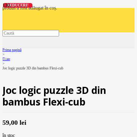
REDUCERI!
REDUCERI!
REDUCERI!
REDUCERI!
produs
a fost adăugat în coș.
Prima pagină
>
Toate
>
Joc logic puzzle 3D din bambus Flexi-cub
Joc logic puzzle 3D din
bambus Flexi-cub
59,00
lei
în stoc