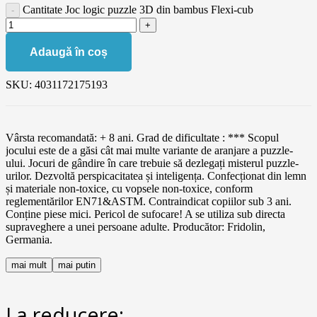
Cantitate Joc logic puzzle 3D din bambus Flexi-cub
Adaugă în coș
SKU:
4031172175193
Vârsta recomandată: + 8 ani. Grad de dificultate : *** Scopul
jocului este de a găsi cât mai multe variante de aranjare a puzzle-
ului. Jocuri de gândire în care trebuie să dezlegați misterul puzzle-
urilor. Dezvoltă perspicacitatea și inteligența. Confecționat din lemn
și materiale non-toxice, cu vopsele non-toxice, conform
reglementărilor EN71&ASTM. Contraindicat copiilor sub 3 ani.
Conține piese mici. Pericol de sufocare! A se utiliza sub directa
supraveghere a unei persoane adulte. Producător: Fridolin,
Germania.
mai mult
mai putin
La reducere: