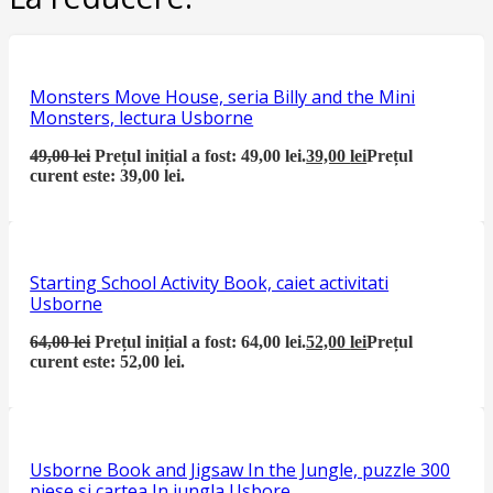
Monsters Move House, seria Billy and the Mini
Monsters, lectura Usborne
49,00
lei
Prețul inițial a fost: 49,00 lei.
39,00
lei
Prețul
curent este: 39,00 lei.
Starting School Activity Book, caiet activitati
Usborne
64,00
lei
Prețul inițial a fost: 64,00 lei.
52,00
lei
Prețul
curent este: 52,00 lei.
Usborne Book and Jigsaw In the Jungle, puzzle 300
piese si cartea In jungla Usbore