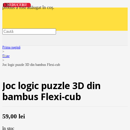
REDUCERI!
REDUCERI!
REDUCERI!
REDUCERI!
produs
a fost adăugat în coș.
Prima pagină
>
Toate
>
Joc logic puzzle 3D din bambus Flexi-cub
Joc logic puzzle 3D din
bambus Flexi-cub
59,00
lei
în stoc