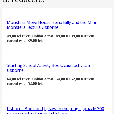
Monsters Move House, seria Billy and the Mini
Monsters, lectura Usborne
49,00
lei
Prețul inițial a fost: 49,00 lei.
39,00
lei
Prețul
curent este: 39,00 lei.
Starting School Activity Book, caiet activitati
Usborne
64,00
lei
Prețul inițial a fost: 64,00 lei.
52,00
lei
Prețul
curent este: 52,00 lei.
Usborne Book and Jigsaw In the Jungle, puzzle 300
piese si cartea In jungla Usbore