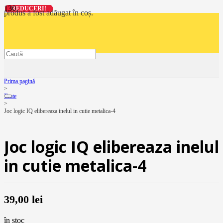
REDUCERI!
REDUCERI!
REDUCERI!
REDUCERI!
produs
a fost adăugat în coș.
Prima pagină
>
Toate
>
Joc logic IQ elibereaza inelul in cutie metalica-4
Joc logic IQ elibereaza inelul
in cutie metalica-4
39,00
lei
în stoc