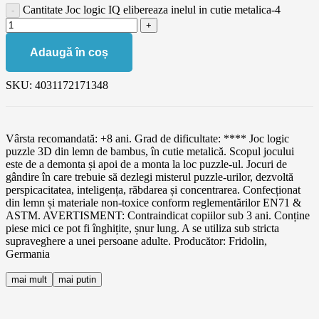
Cantitate Joc logic IQ elibereaza inelul in cutie metalica-4
Adaugă în coș
SKU:
4031172171348
Vârsta recomandată: +8 ani. Grad de dificultate: **** Joc logic
puzzle 3D din lemn de bambus, în cutie metalică. Scopul jocului
este de a demonta și apoi de a monta la loc puzzle-ul. Jocuri de
gândire în care trebuie să dezlegi misterul puzzle-urilor, dezvoltă
perspicacitatea, inteligența, răbdarea și concentrarea. Confecționat
din lemn și materiale non-toxice conform reglementărilor EN71 &
ASTM. AVERTISMENT: Contraindicat copiilor sub 3 ani. Conține
piese mici ce pot fi înghițite, șnur lung. A se utiliza sub stricta
supraveghere a unei persoane adulte. Producător: Fridolin,
Germania
mai mult
mai putin