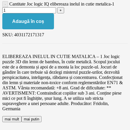
Cantitate Joc logic IQ elibereaza inelul in cutie metalica-1
Adaugă în coș
SKU:
4031172171317
ELIBEREAZA INELUL IN CUTIE MATALICA – 1 Joc logic
puzzle 3D din lemn de bambus, în cutie metalică. Scopul jocului
este de a demonta și apoi de a monta la loc puzzle-ul. Jocuri de
gândire în care trebuie să dezlegi misterul puzzle-urilor, dezvoltă
perspicacitatea, inteligența, răbdarea și concentrarea. Confecționat
din lemn și materiale non-toxice conform reglementărilor EN71 &
ASTM. Vârsta recomandată: +8 ani. Grad de dificultate: **
AVERTISMENT: Contraindicat copiilor sub 3 ani. Conține piese
mici ce pot fi înghițite, șnur lung. A se utiliza sub stricta
supraveghere a unei persoane adulte. Producător: Fridolin,
Germania
mai mult
mai putin