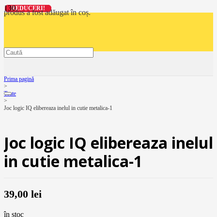
REDUCERI!
REDUCERI!
REDUCERI!
REDUCERI!
produs
a fost adăugat în coș.
Prima pagină
>
Toate
>
Joc logic IQ elibereaza inelul in cutie metalica-1
Joc logic IQ elibereaza inelul
in cutie metalica-1
39,00
lei
în stoc