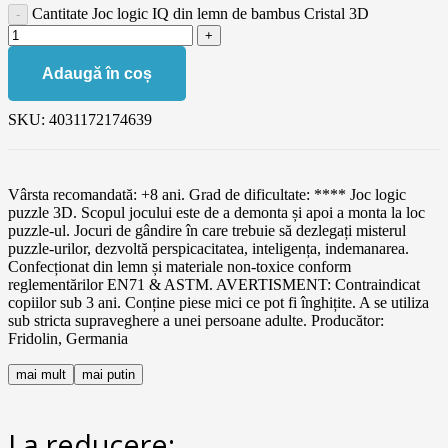
Cantitate Joc logic IQ din lemn de bambus Cristal 3D
Adaugă în coș
SKU:
4031172174639
Vârsta recomandată: +8 ani. Grad de dificultate: **** Joc logic
puzzle 3D. Scopul jocului este de a demonta și apoi a monta la loc
puzzle-ul. Jocuri de gândire în care trebuie să dezlegați misterul
puzzle-urilor, dezvoltă perspicacitatea, inteligența, indemanarea.
Confecționat din lemn și materiale non-toxice conform
reglementărilor EN71 & ASTM. AVERTISMENT: Contraindicat
copiilor sub 3 ani. Conține piese mici ce pot fi înghițite. A se utiliza
sub stricta supraveghere a unei persoane adulte. Producător:
Fridolin, Germania
mai mult
mai putin
La reducere: