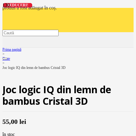
REDUCERI!
REDUCERI!
REDUCERI!
REDUCERI!
produs
a fost adăugat în coș.
Prima pagină
>
Toate
>
Joc logic IQ din lemn de bambus Cristal 3D
Joc logic IQ din lemn de
bambus Cristal 3D
55,00
lei
în stoc