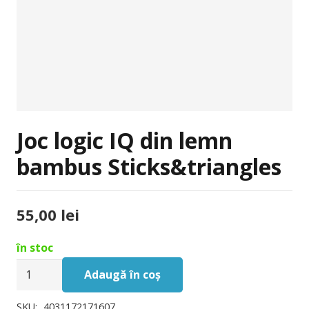
Joc logic IQ din lemn
bambus Sticks&triangles
55,00
lei
în stoc
Cantitate
Adaugă în coș
Joc
logic
SKU:
4031172171607