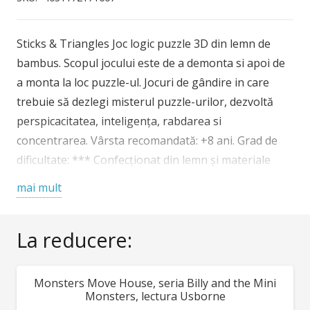
IQ
din
Sticks & Triangles Joc logic puzzle 3D din lemn de
lemn
bambus. Scopul jocului este de a demonta si apoi de
bambus
a monta la loc puzzle-ul. Jocuri de gândire in care
Sticks&triangles
trebuie să dezlegi misterul puzzle-urilor, dezvoltă
perspicacitatea, inteligența, rabdarea si
concentrarea. Vârsta recomandată: +8 ani. Grad de
dificultate: *** Confecționat din lemn și materiale
non-toxice conform reglementărilor EN71 & ASTM.
mai mult
AVERTISMENT: Contraindicat copiilor sub 3 ani.
Conține piese mici ce pot fi inghițite. A se utiliza sub
La reducere:
stricta supraveghere a unei persoane adulte.
Producător: Fridolin, Germania
Monsters Move House, seria Billy and the Mini
REDUCERI!
Monsters, lectura Usborne