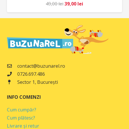
Prețul
Prețul
49,00
lei
39,00
lei
inițial
curent
a
este:
fost:
39,00 lei.
49,00 lei.
contact@buzunarel.ro
0726.697.486
Sector 1, București
INFO COMENZI
Cum cumpăr?
Cum plătesc?
Livrare și retur