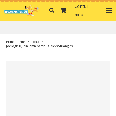
Contul
meu
Prima pagină
>
Toate
>
Joc logic IQ din lemn bambus Sticks&triangles