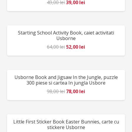
Prețul
Prețul
49,00
lei
39,00
lei
inițial
curent
a
este:
fost:
39,00 lei.
Starting School Activity Book, caiet activitati
REDUCERI!
49,00 lei.
Usborne
Prețul
Prețul
64,00
lei
52,00
lei
inițial
curent
a
este:
fost:
52,00 lei.
Usborne Book and Jigsaw In the Jungle, puzzle
REDUCERI!
64,00 lei.
300 piese si cartea In jungla Usbore
Prețul
Prețul
98,00
lei
78,00
lei
inițial
curent
a
este:
fost:
78,00 lei.
Little First Sticker Book Easter Bunnies, carte cu
REDUCERI!
98,00 lei.
stickere Usborne