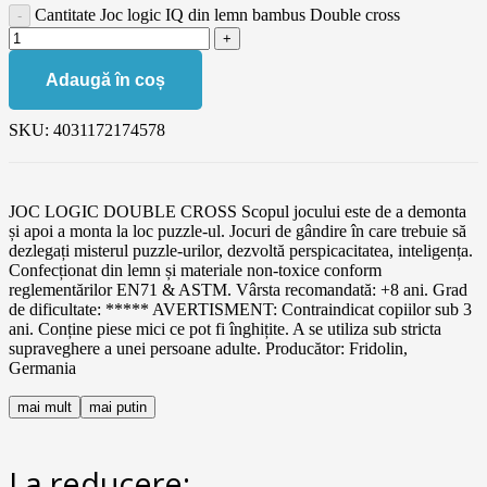
Cantitate Joc logic IQ din lemn bambus Double cross
Adaugă în coș
SKU:
4031172174578
JOC LOGIC DOUBLE CROSS Scopul jocului este de a demonta
și apoi a monta la loc puzzle-ul. Jocuri de gândire în care trebuie să
dezlegați misterul puzzle-urilor, dezvoltă perspicacitatea, inteligența.
Confecționat din lemn și materiale non-toxice conform
reglementărilor EN71 & ASTM. Vârsta recomandată: +8 ani. Grad
de dificultate: ***** AVERTISMENT: Contraindicat copiilor sub 3
ani. Conține piese mici ce pot fi înghițite. A se utiliza sub stricta
supraveghere a unei persoane adulte. Producător: Fridolin,
Germania
mai mult
mai putin
La reducere: