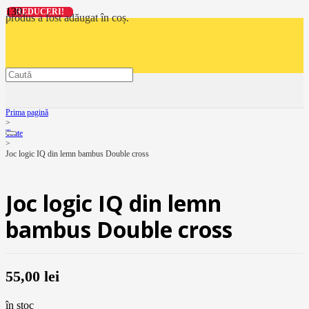
REDUCERI!
REDUCERI!
REDUCERI!
REDUCERI!
produs
a fost adăugat în coș.
Prima pagină
>
Toate
>
Joc logic IQ din lemn bambus Double cross
Joc logic IQ din lemn
bambus Double cross
55,00
lei
în stoc