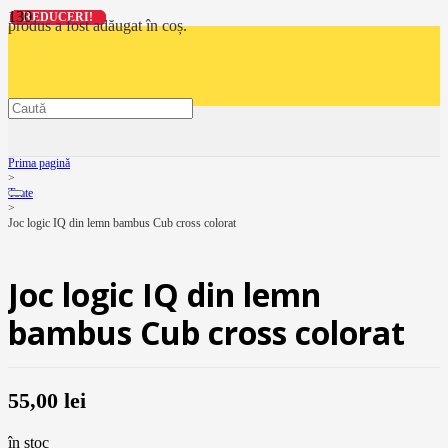
REDUCERI!
REDUCERI!
REDUCERI!
REDUCERI!
produs
a fost adăugat în coș.
Prima pagină
>
Toate
>
Joc logic IQ din lemn bambus Cub cross colorat
Joc logic IQ din lemn
bambus Cub cross colorat
55,00
lei
în stoc