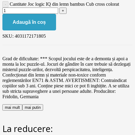
Cantitate Joc logic IQ din lemn bambus Cub cross colorat
Adaugă în coș
SKU:
4031172171805
Grad de dificultate: *** Scopul jocului este de a demonta și apoi a
monta la loc puzzle-ul. Jocuri de gândire în care trebuie să dezlegați
misterul puzzle-urilor, dezvoltă perspicacitatea, inteligența.
Confecționat din lemn și materiale non-toxice conform
reglementărilor EN71 & ASTM. AVERTISMENT: Contraindicat
copiilor sub 3 ani. Conține piese mici ce pot fi inghițite. A se utiliza
sub stricta supraveghere a unei persoane adulte. Producător:
Fridolin, Germania
mai mult
mai putin
La reducere: