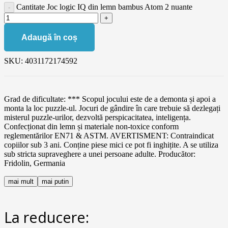
Cantitate Joc logic IQ din lemn bambus Atom 2 nuante
Adaugă în coș
SKU:
4031172174592
Grad de dificultate: *** Scopul jocului este de a demonta și apoi a
monta la loc puzzle-ul. Jocuri de gândire în care trebuie să dezlegați
misterul puzzle-urilor, dezvoltă perspicacitatea, inteligența.
Confecționat din lemn și materiale non-toxice conform
reglementărilor EN71 & ASTM. AVERTISMENT: Contraindicat
copiilor sub 3 ani. Conține piese mici ce pot fi inghițite. A se utiliza
sub stricta supraveghere a unei persoane adulte. Producător:
Fridolin, Germania
mai mult
mai putin
La reducere: