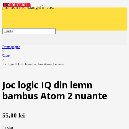
REDUCERI!
REDUCERI!
REDUCERI!
REDUCERI!
produs
a fost adăugat în coș.
Prima pagină
>
Toate
>
Joc logic IQ din lemn bambus Atom 2 nuante
Joc logic IQ din lemn
bambus Atom 2 nuante
55,00
lei
în stoc