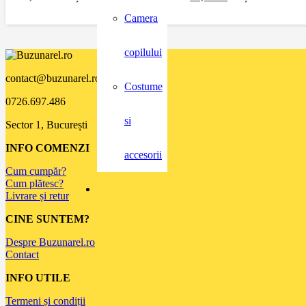
Camera
copilului
contact@buzunarel.ro
Costume
0726.697.486
si
Sector 1, București
INFO COMENZI
accesorii
Cum cumpăr?
Cum plătesc?
Livrare și retur
CINE SUNTEM?
Despre Buzunarel.ro
Contact
INFO UTILE
Termeni și condiții