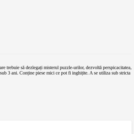
e trebuie să dezlegați misterul puzzle-urilor, dezvoltă perspicacitatea,
ani. Conține piese mici ce pot fi inghițite. A se utiliza sub stricta