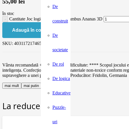
55,00
lei
De
în stoc
Cantitate Joc logic IQ din lemn bambus Ananas 3D
construit
Adaugă în coș
De
SKU:
4031172174653
societate
De rol
Vârsta recomandată +8 ani. Grad de dificultate: **** Scopul jocului est
inteligența. Confecționat din lemn și materiale non-toxice conform r
supraveghere a unei persoane adulte. Producător: Fridolin, Germania
De logica
mai mult
mai putin
Educative
La reducere:
Puzzle-
uri