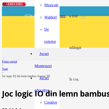
contact@buzunarel.ro
REDUCERI!
REDUCERI!
REDUCERI!
REDUCERI!
Muzicale
0726.697.486
meu
a fost
Waldorf
De
exterior
adăugat
Jocuri
Prima pagină
>
Montessori
Toate
>
Joc logic IQ din lemn bambus Ananas 3D
Jocuri
în coș.
educative
Joc logic IQ din lemn bambu
Creative