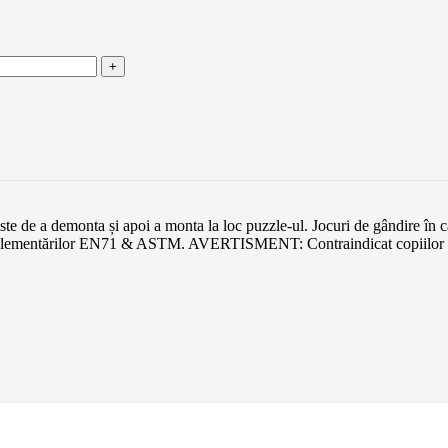
e de a demonta și apoi a monta la loc puzzle-ul. Jocuri de gândire în car
eglementărilor EN71 & ASTM. AVERTISMENT: Contraindicat copiilor sub 3 