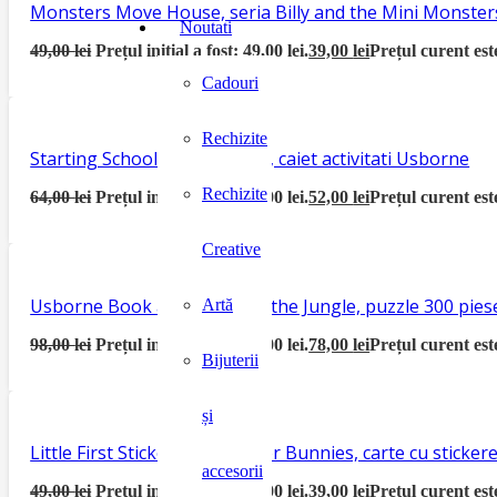
Monsters Move House, seria Billy and the Mini Monster
Noutati
49,00
lei
Prețul inițial a fost: 49,00 lei.
39,00
lei
Prețul curent este
Cadouri
Rechizite
Starting School Activity Book, caiet activitati Usborne
Rechizite
64,00
lei
Prețul inițial a fost: 64,00 lei.
52,00
lei
Prețul curent este
Creative
Usborne Book and Jigsaw In the Jungle, puzzle 300 piese
Artă
98,00
lei
Prețul inițial a fost: 98,00 lei.
78,00
lei
Prețul curent este
Bijuterii
și
Little First Sticker Book Easter Bunnies, carte cu sticke
accesorii
49,00
lei
Prețul inițial a fost: 49,00 lei.
39,00
lei
Prețul curent este