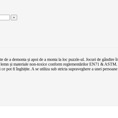
e a demonta și apoi de a monta la loc puzzle-ul. Jocuri de gândire în c
 din lemn și materiale non-toxice conform reglementărilor EN71 & ASTM.
pot fi înghițite. A se utiliza sub stricta supraveghere a unei persoane