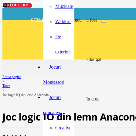
contact@buzunarel.ro
REDUCERI!
REDUCERI!
REDUCERI!
REDUCERI!
Muzicale
0726.697.486
meu
a fost
Waldorf
De
exterior
adăugat
Jocuri
Prima pagină
>
Montessori
Toate
>
Joc logic IQ din lemn Anaconda
Jocuri
în coș.
educative
Joc logic IQ din lemn Anaco
Creative