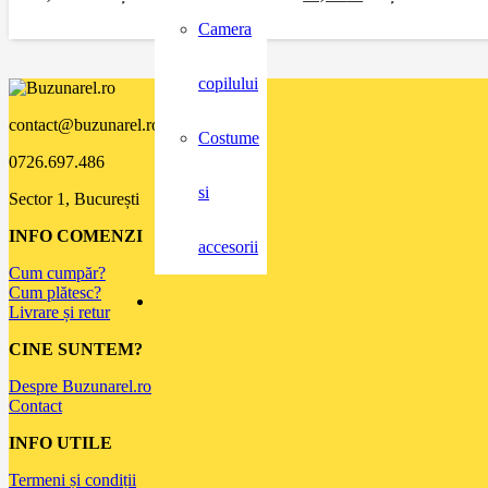
Camera
copilului
contact@buzunarel.ro
Costume
0726.697.486
si
Sector 1, București
INFO COMENZI
accesorii
Cum cumpăr?
Cum plătesc?
Livrare și retur
CINE SUNTEM?
Despre Buzunarel.ro
Contact
INFO UTILE
Termeni și condiții