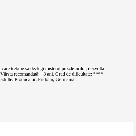
are trebuie să dezlegi misterul puzzle-urilor, dezvoltă
 Vârsta recomandată: +8 ani. Grad de dificultate: ****
 adulte. Producător: Fridolin, Germania