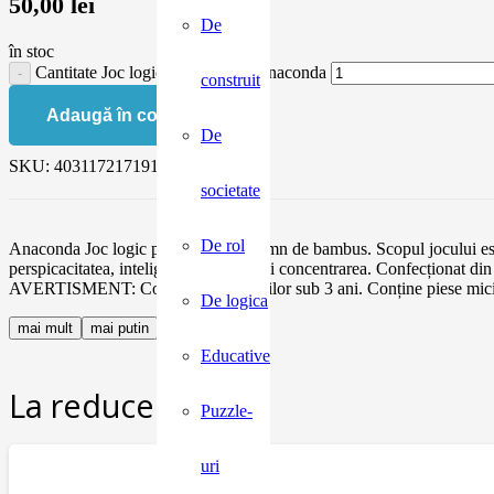
50,00
lei
De
în stoc
Cantitate Joc logic IQ din lemn Anaconda
construit
Adaugă în coș
De
SKU:
4031172171911
societate
De rol
Anaconda Joc logic puzzle 3D din lemn de bambus. Scopul jocului este d
perspicacitatea, inteligența, rabdarea și concentrarea. Confecționat
AVERTISMENT: Contraindicat copiilor sub 3 ani. Conține piese mici ce 
De logica
mai mult
mai putin
Educative
La reducere:
Puzzle-
uri