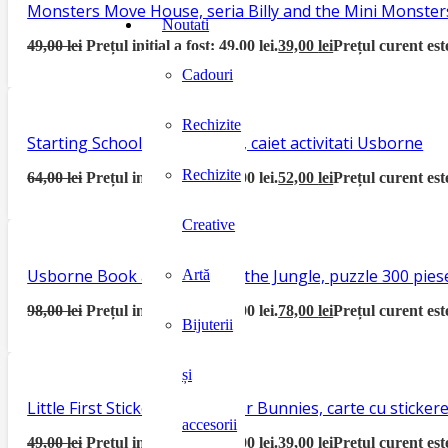
Monsters Move House, seria Billy and the Mini Monster
Noutati
49,00
lei
Prețul inițial a fost: 49,00 lei.
39,00
lei
Prețul curent este
Cadouri
Rechizite
Starting School Activity Book, caiet activitati Usborne
Rechizite
64,00
lei
Prețul inițial a fost: 64,00 lei.
52,00
lei
Prețul curent este
Creative
Usborne Book and Jigsaw In the Jungle, puzzle 300 piese
Artă
98,00
lei
Prețul inițial a fost: 98,00 lei.
78,00
lei
Prețul curent este
Bijuterii
și
Little First Sticker Book Easter Bunnies, carte cu sticke
accesorii
49,00
lei
Prețul inițial a fost: 49,00 lei.
39,00
lei
Prețul curent este