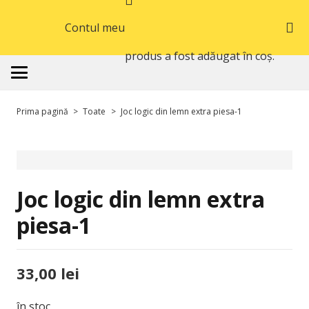
Contul meu
produs
a fost adăugat în coș.
Prima pagină
>
Toate
>
Joc logic din lemn extra piesa-1
Joc logic din lemn extra
piesa-1
33,00
lei
în stoc