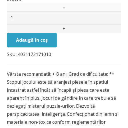
Cantitate
Joc
logic
din
Adaugă în coș
lemn
SKU:
4031172171010
extra
piesa-
1
Vârsta recomandată: + 8 ani. Grad de dificultate: **
Scopul jocului este să aranjezi piesele în spațiul
incastrat astfel încât să încapă și piesa care este
aparent în plus. Jocuri de gândire în care trebuie să
dezlegați misterul puzzle-urilor. Dezvoltă
perspicacitatea, inteligența. Confecționat din lemn și
materiale non-toxice conform reglementărilor