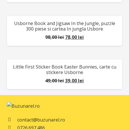
inițial
curent
a
este:
fost:
52,00 lei.
Usborne Book and Jigsaw In the Jungle, puzzle
REDUCERI!
64,00 lei.
300 piese si cartea In jungla Usbore
Prețul
Prețul
98,00
lei
78,00
lei
inițial
curent
a
este:
fost:
78,00 lei.
Little First Sticker Book Easter Bunnies, carte cu
REDUCERI!
98,00 lei.
stickere Usborne
Prețul
Prețul
49,00
lei
39,00
lei
inițial
curent
a
este:
fost:
39,00 lei.
49,00 lei.
contact@buzunarel.ro
0726.697.486