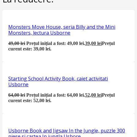
Monsters Move House, seria Billy and the Mini
Monsters, lectura Usborne
49,00
lei
Prețul inițial a fost: 49,00 lei.
39,00
lei
Prețul
curent este: 39,00 lei.
Starting School Activity Book, caiet activitati
Usborne
64,00
lei
Prețul inițial a fost: 64,00 lei.
52,00
lei
Prețul
curent este: 52,00 lei.
Usborne Book and Jigsaw In the Jungle, puzzle 300
piese si cartea In jungla Usbore