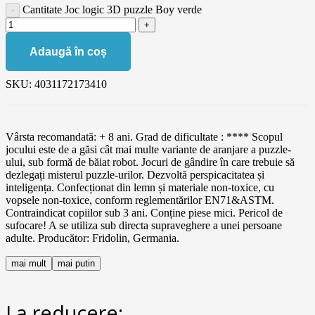
Cantitate Joc logic 3D puzzle Boy verde
Adaugă în coș
SKU:
4031172173410
Vârsta recomandată: + 8 ani. Grad de dificultate : **** Scopul
jocului este de a găsi cât mai multe variante de aranjare a puzzle-
ului, sub formă de băiat robot. Jocuri de gândire în care trebuie să
dezlegați misterul puzzle-urilor. Dezvoltă perspicacitatea și
inteligența. Confecționat din lemn și materiale non-toxice, cu
vopsele non-toxice, conform reglementărilor EN71&ASTM.
Contraindicat copiilor sub 3 ani. Conține piese mici. Pericol de
sufocare! A se utiliza sub directa supraveghere a unei persoane
adulte. Producător: Fridolin, Germania.
mai mult
mai putin
La reducere: