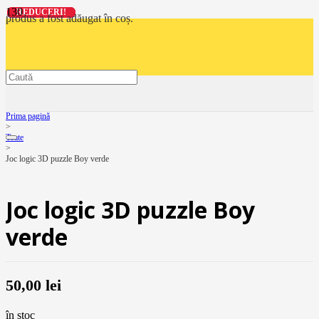
REDUCERI!
REDUCERI!
REDUCERI!
REDUCERI!
produs
a fost adăugat în coș.
Prima pagină
>
Toate
>
Joc logic 3D puzzle Boy verde
Joc logic 3D puzzle Boy
verde
50,00
lei
în stoc