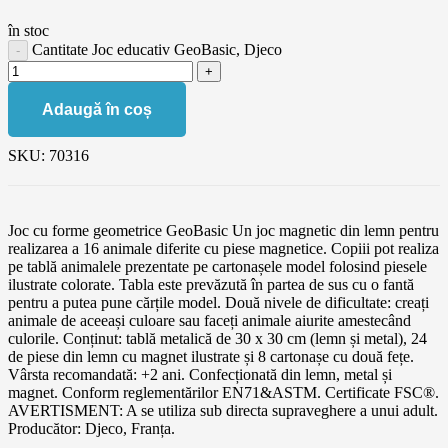
în stoc
Cantitate Joc educativ GeoBasic, Djeco
Adaugă în coș
SKU:
70316
Joc cu forme geometrice GeoBasic Un joc magnetic din lemn pentru
realizarea a 16 animale diferite cu piese magnetice. Copiii pot realiza
pe tablă animalele prezentate pe cartonașele model folosind piesele
ilustrate colorate. Tabla este prevăzută în partea de sus cu o fantă
pentru a putea pune cărțile model. Două nivele de dificultate: creați
animale de aceeași culoare sau faceți animale aiurite amestecând
culorile. Conținut: tablă metalică de 30 x 30 cm (lemn și metal), 24
de piese din lemn cu magnet ilustrate și 8 cartonașe cu două fețe.
Vârsta recomandată: +2 ani. Confecționată din lemn, metal și
magnet. Conform reglementărilor EN71&ASTM. Certificate FSC®.
AVERTISMENT: A se utiliza sub directa supraveghere a unui adult.
Producător: Djeco, Franța.