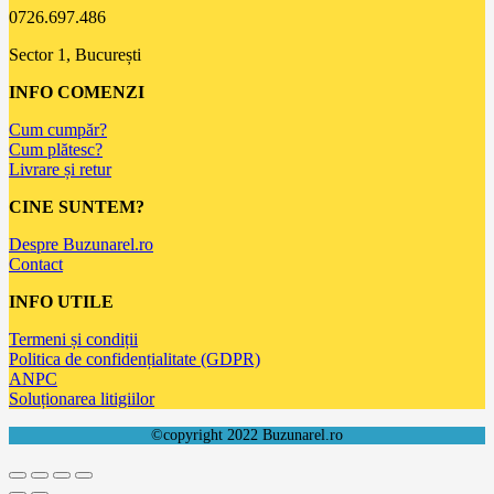
0726.697.486
Sector 1, București
INFO COMENZI
Cum cumpăr?
Cum plătesc?
Livrare și retur
CINE SUNTEM?
Despre Buzunarel.ro
Contact
INFO UTILE
Termeni și condiții
Politica de confidențialitate (GDPR)
ANPC
Soluționarea litigiilor
©copyright 2022 Buzunarel.ro