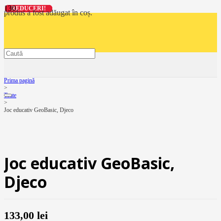
REDUCERI!
REDUCERI!
REDUCERI!
REDUCERI!
produs
a fost adăugat în coș.
Prima pagină
>
Toate
>
Joc educativ GeoBasic, Djeco
Joc educativ GeoBasic,
Djeco
133,00
lei