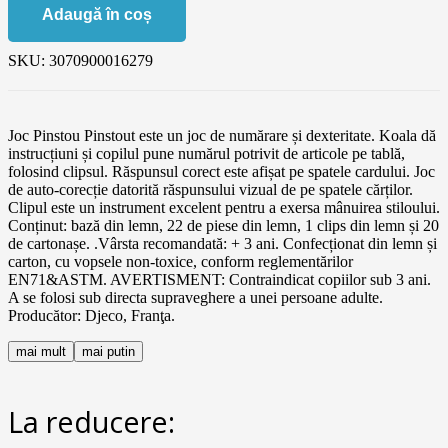
Adaugă în coș
SKU:
3070900016279
Joc Pinstou Pinstout este un joc de numărare și dexteritate. Koala dă
instrucțiuni și copilul pune numărul potrivit de articole pe tablă,
folosind clipsul. Răspunsul corect este afișat pe spatele cardului. Joc
de auto-corecție datorită răspunsului vizual de pe spatele cărților.
Clipul este un instrument excelent pentru a exersa mânuirea stiloului.
Conținut: bază din lemn, 22 de piese din lemn, 1 clips din lemn și 20
de cartonașe. .Vârsta recomandată: + 3 ani. Confecționat din lemn și
carton, cu vopsele non-toxice, conform reglementărilor
EN71&ASTM. AVERTISMENT: Contraindicat copiilor sub 3 ani.
A se folosi sub directa supraveghere a unei persoane adulte.
Producător: Djeco, Franţa.
mai mult
mai putin
La reducere: