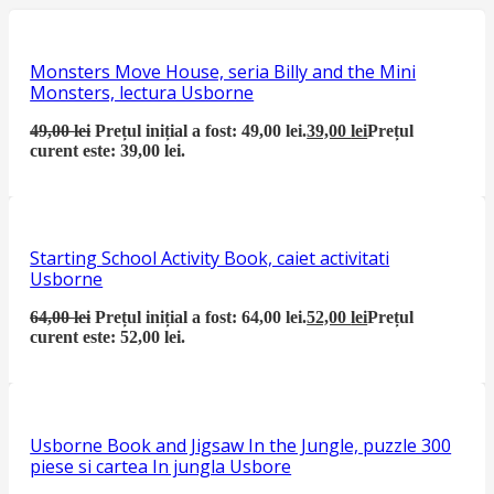
Monsters Move House, seria Billy and the Mini
Monsters, lectura Usborne
49,00
lei
Prețul inițial a fost: 49,00 lei.
39,00
lei
Prețul
curent este: 39,00 lei.
Starting School Activity Book, caiet activitati
Usborne
64,00
lei
Prețul inițial a fost: 64,00 lei.
52,00
lei
Prețul
curent este: 52,00 lei.
Usborne Book and Jigsaw In the Jungle, puzzle 300
piese si cartea In jungla Usbore