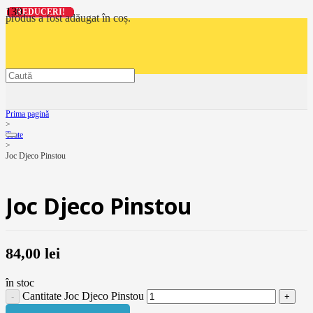
REDUCERI!
REDUCERI!
REDUCERI!
REDUCERI!
produs
a fost adăugat în coș.
Prima pagină
>
Toate
>
Joc Djeco Pinstou
Joc Djeco Pinstou
84,00
lei
în stoc
Cantitate Joc Djeco Pinstou