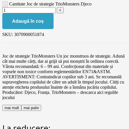
Cantitate Joc de strategie TrioMonsters Djeco
Adaugă în coș
SKU:
3070900051874
Joc de strategie TrioMonsters Un joc monstruos de strategie. Adună
cât mai multe cărți, dar ai grijă să pui monștrii în ordinea corectă.
Vârsta recomandată: 6 – 99 ani. Confecționat din materiale și
vopsele non toxice conform reglementărilor EN71&ASTM.
AVERTISMENT: Contraindicat copiilor sub 3 ani. Se recomandă
supravegherea copilului de către un adult în timpul jocului. Citiți cu
atenție eticheta produsului înainte de a înmâna jucăria copilului.
Producător: Djeco, Franța. TrioMonsters – descarca aici regulile
jocului
mai mult
mai putin
La reducere: