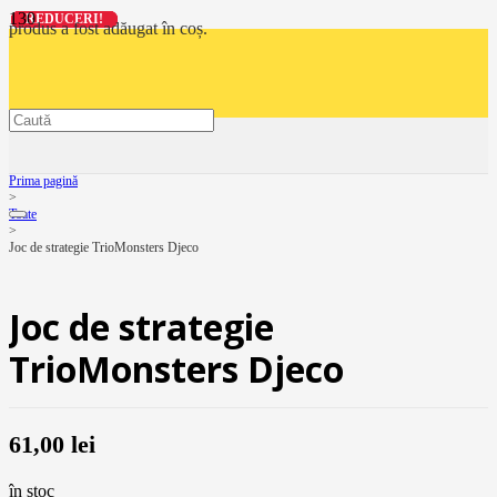
REDUCERI!
REDUCERI!
REDUCERI!
REDUCERI!
produs
a fost adăugat în coș.
Prima pagină
>
Toate
>
Joc de strategie TrioMonsters Djeco
Joc de strategie
TrioMonsters Djeco
61,00
lei
în stoc