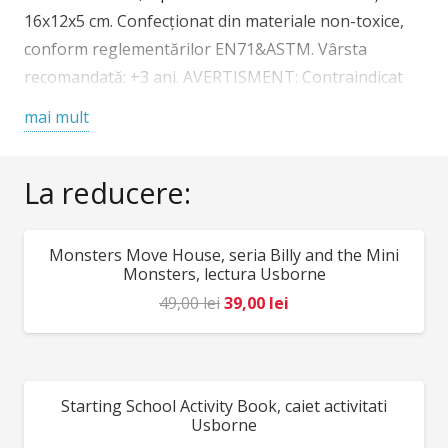
16x12x5 cm. Confecționat din materiale non-toxice,
conform reglementărilor EN71&ASTM. Vârsta
recomandată: +3 ani. AVERTISMENT: Contraindicat
copiilor sub 3 ani, conține piese mici, pericol de
mai mult
sufocare. A se utiliza sub directa supraveghere a
unui adult. Producător: Egmont toys, Belgia
La reducere:
Monsters Move House, seria Billy and the Mini
REDUCERI!
Monsters, lectura Usborne
Prețul
Prețul
49,00
lei
39,00
lei
inițial
curent
a
este:
fost:
39,00 lei.
Starting School Activity Book, caiet activitati
REDUCERI!
49,00 lei.
Usborne