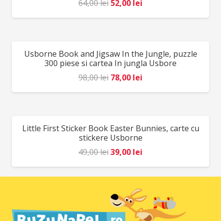
Prețul
Prețul
64,00
lei
52,00
lei
inițial
curent
a
este:
fost:
52,00 lei.
Usborne Book and Jigsaw In the Jungle, puzzle
REDUCERI!
64,00 lei.
300 piese si cartea In jungla Usbore
Prețul
Prețul
98,00
lei
78,00
lei
inițial
curent
a
este:
fost:
78,00 lei.
Little First Sticker Book Easter Bunnies, carte cu
REDUCERI!
98,00 lei.
stickere Usborne
Prețul
Prețul
49,00
lei
39,00
lei
inițial
curent
a
este:
fost:
39,00 lei.
49,00 lei.