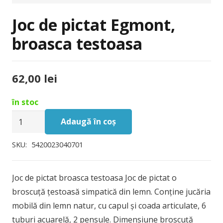
Joc de pictat Egmont,
broasca testoasa
62,00
lei
în stoc
Cantitate
Adaugă în coș
Joc
de
SKU:
5420023040701
pictat
Egmont,
Joc de pictat broasca testoasa Joc de pictat o
broasca
broscuță țestoasă simpatică din lemn. Conține jucăria
testoasa
mobilă din lemn natur, cu capul și coada articulate, 6
tuburi acuarelă, 2 pensule. Dimensiune broscuță