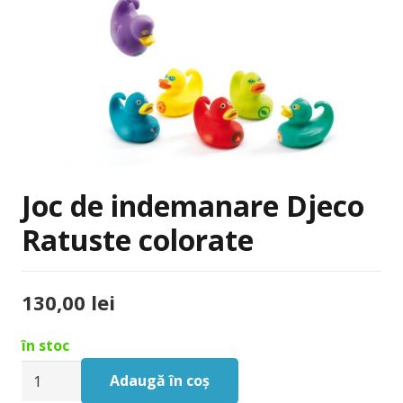
Joc de indemanare Djeco
Ratuste colorate
130,00
lei
în stoc
Cantitate
Adaugă în coș
Joc