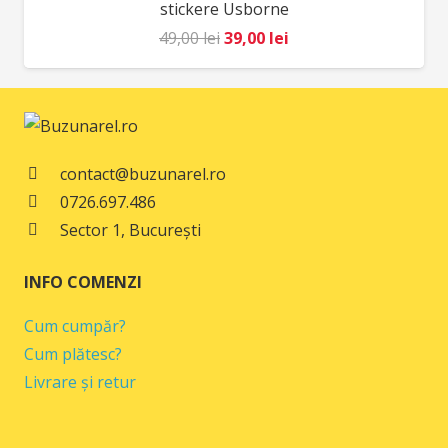
stickere Usborne
Prețul
Prețul
49,00
lei
39,00
lei
inițial
curent
a
este:
fost:
39,00 lei.
49,00 lei.
contact@buzunarel.ro
0726.697.486
Sector 1, București
INFO COMENZI
Cum cumpăr?
Cum plătesc?
Livrare și retur