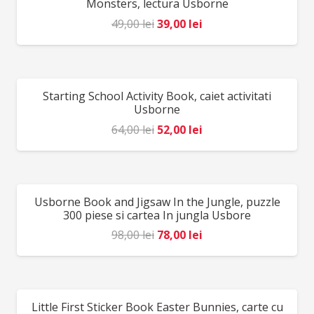
utiliza sub directa supraveghere a unei persoane
Monsters, lectura Usborne
adulte. Producător: Djeco, Franța
Prețul
Prețul
49,00
lei
39,00
lei
inițial
curent
a
este:
fost:
39,00 lei.
Starting School Activity Book, caiet activitati
REDUCERI!
49,00 lei.
Usborne
Prețul
Prețul
64,00
lei
52,00
lei
inițial
curent
a
este:
fost:
52,00 lei.
Usborne Book and Jigsaw In the Jungle, puzzle
REDUCERI!
64,00 lei.
300 piese si cartea In jungla Usbore
Prețul
Prețul
98,00
lei
78,00
lei
inițial
curent
a
este:
fost:
78,00 lei.
Little First Sticker Book Easter Bunnies, carte cu
REDUCERI!
98,00 lei.