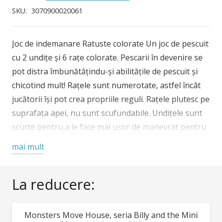
de
SKU:
3070900020061
indemanare
Djeco
Joc de indemanare Ratuste colorate Un joc de pescuit
Ratuste
cu 2 undițe și 6 rațe colorate. Pescarii în devenire se
colorate
pot distra îmbunătățindu-și abilitățile de pescuit și
chicotind mult! Rațele sunt numerotate, astfel încât
jucătorii își pot crea propriile reguli. Rațele plutesc pe
suprafața apei, nu sunt scufundabile. Undițele sunt
scurte pentru a le face mai ușor de manevrat pentru
mâinile mici. Perfect pentru a juca solo sau cu alții, în
mai mult
interior sau în exterior. Conținut: 6 rațe colorate din
plastic și 2 undițe de pescuit. Vârsta recomandată: + 2
La reducere:
ani. Confecționat din materiale non-toxice, cu vopsele
non-toxice, conform reglementărilor EN71 & ASTM.
AVERTISMENT: Contraindicat copiilor sub 2 ani. A se
Monsters Move House, seria Billy and the Mini
REDUCERI!