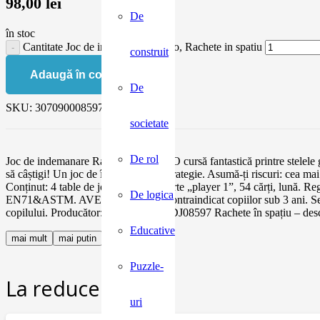
98,00
lei
De
în stoc
Cantitate Joc de indemanare Djeco, Rachete in spatiu
construit
Adaugă în coș
De
SKU:
3070900085978
societate
De rol
Joc de indemanare Rachete in spatiu O cursă fantastică printre stelele ga
să câștigi! Un joc de îndemânare și strategie. Asumă-ți riscuri: cea mai
Conținut: 4 table de joc, 4 rachete, carte „player 1”, 54 cărți, lună. 
De logica
EN71&ASTM. AVERTISMENT: Contraindicat copiilor sub 3 ani. Se recoma
copilului. Producător: Djeco, Franța DJ08597 Rachete în spațiu – d
Educative
mai mult
mai putin
Puzzle-
La reducere:
uri