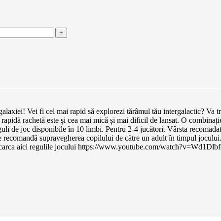
laxiei! Vei fi cel mai rapid să explorezi tărâmul tău intergalactic? Va tre
 rapidă rachetă este și cea mai mică și mai dificil de lansat. O combinație
Reguli de joc disponibile în 10 limbi. Pentru 2-4 jucători. Vârsta recomad
ndă supravegherea copilului de către un adult în timpul jocului. Citi
escarca aici regulile jocului https://www.youtube.com/watch?v=Wd1Dlb