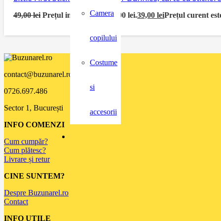
Camera
49,00
lei
Prețul inițial a fost: 49,00 lei.
39,00
lei
Prețul curent este
copilului
Costume
contact@buzunarel.ro
si
0726.697.486
Sector 1, București
accesorii
INFO COMENZI
Cum cumpăr?
Cum plătesc?
Livrare și retur
CINE SUNTEM?
Despre Buzunarel.ro
Contact
INFO UTILE