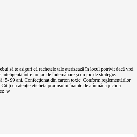
bui să te asiguri că rachetele tale aterizează în locul potrivit dacă vrei
 inteligentă între un joc de îndemânare și un joc de strategie.
ată: 5- 99 ani. Confecționat din carton toxic. Conform reglementărilor
ți cu atenție eticheta produsului înainte de a înmâna jucăria
fez_w