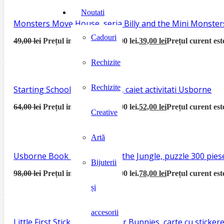
Noutati
Monsters Move House, seria Billy and the Mini Monster
Cadouri
49,00
lei
Prețul inițial a fost: 49,00 lei.
39,00
lei
Prețul curent este
Rechizite
Rechizite
Starting School Activity Book, caiet activitati Usborne
64,00
lei
Prețul inițial a fost: 64,00 lei.
52,00
lei
Prețul curent este
Creative
Artă
Usborne Book and Jigsaw In the Jungle, puzzle 300 piese
Bijuterii
98,00
lei
Prețul inițial a fost: 98,00 lei.
78,00
lei
Prețul curent este
și
accesorii
Little First Sticker Book Easter Bunnies, carte cu sticke