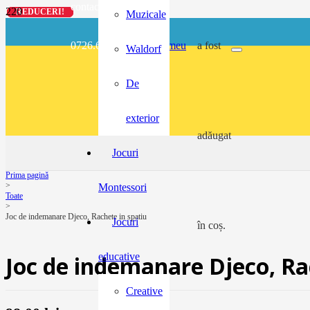
contact@buzunarel.ro
REDUCERI!
REDUCERI!
REDUCERI!
REDUCERI!
Muzicale
0726.697.486
meu
a fost
Waldorf
De
exterior
adăugat
Jocuri
Prima pagină
>
Montessori
Toate
>
Joc de indemanare Djeco, Rachete in spatiu
Jocuri
în coș.
educative
Joc de indemanare Djeco, Ra
Creative