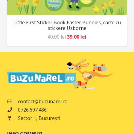
Little First Sticker Book Easter Bunnies, carte cu
stickere Usborne
Prețul
Prețul
49,00
lei
39,00
lei
inițial
curent
a
este:
fost:
39,00 lei.
49,00 lei.
contact@buzunarel.ro
0726.697.486
Sector 1, București
INFO COMENZI