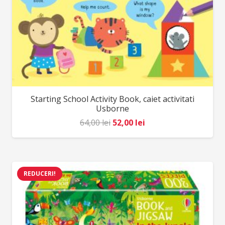
Starting School Activity Book, caiet activitati
Usborne
Prețul
Prețul
64,00
lei
52,00
lei
inițial
curent
a
este:
fost:
52,00 lei.
REDUCERI!
64,00 lei.