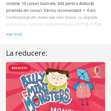
conține: 10 conuri ilustrate, bilă pentru doborât
piramida din conuri. Vârsta recomandată: + 4 ani.
Confecționat din materiale non-toxice, cu vopsele
non-toxice, conform reglementărilor EN71 & ASTM.
AVERTISMENT: Contraindicat copiilor sub 3 ani. A se
mai mult
utiliza sub directa supraveghere a unei persoane
adulte. Producător: Djeco, Franța
La reducere:
REDUCERI!