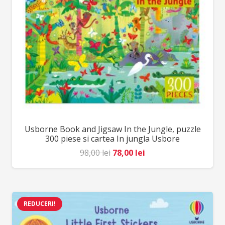
Usborne Book and Jigsaw In the Jungle, puzzle
300 piese si cartea In jungla Usbore
Prețul
Prețul
98,00
lei
78,00
lei
inițial
curent
a
este:
fost:
78,00 lei.
REDUCERI!
98,00 lei.