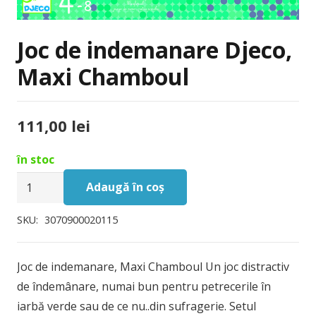
Joc de indemanare Djeco,
Maxi Chamboul
111,00
lei
în stoc
Cantitate
Adaugă în coș
Joc
de
SKU:
3070900020115
indemanare
Djeco,
Joc de indemanare, Maxi Chamboul Un joc distractiv
Maxi
de îndemânare, numai bun pentru petrecerile în
Chamboul
iarbă verde sau de ce nu..din sufragerie. Setul