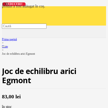
REDUCERI!
REDUCERI!
REDUCERI!
REDUCERI!
produs
a fost adăugat în coș.
Prima pagină
>
Toate
>
Joc de echilibru arici Egmont
Joc de echilibru arici
Egmont
83,00
lei
în stoc