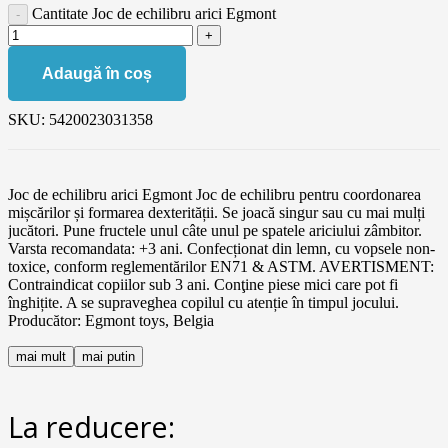
Cantitate Joc de echilibru arici Egmont
Adaugă în coș
SKU:
5420023031358
Joc de echilibru arici Egmont Joc de echilibru pentru coordonarea
mișcărilor și formarea dexterității. Se joacă singur sau cu mai mulți
jucători. Pune fructele unul câte unul pe spatele ariciului zâmbitor.
Varsta recomandata: +3 ani. Confecționat din lemn, cu vopsele non-
toxice, conform reglementărilor EN71 & ASTM. AVERTISMENT:
Contraindicat copiilor sub 3 ani. Conţine piese mici care pot fi
înghițite. A se supraveghea copilul cu atenție în timpul jocului.
Producător: Egmont toys, Belgia
mai mult
mai putin
La reducere: