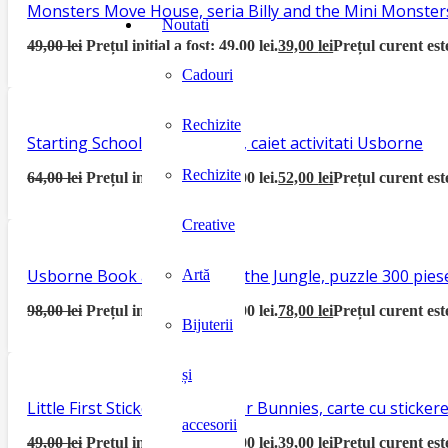
Monsters Move House, seria Billy and the Mini Monster
Noutati
49,00
lei
Prețul inițial a fost: 49,00 lei.
39,00
lei
Prețul curent este
Cadouri
Rechizite
Starting School Activity Book, caiet activitati Usborne
Rechizite
64,00
lei
Prețul inițial a fost: 64,00 lei.
52,00
lei
Prețul curent este
Creative
Usborne Book and Jigsaw In the Jungle, puzzle 300 piese
Artă
98,00
lei
Prețul inițial a fost: 98,00 lei.
78,00
lei
Prețul curent este
Bijuterii
și
Little First Sticker Book Easter Bunnies, carte cu sticke
accesorii
49,00
lei
Prețul inițial a fost: 49,00 lei.
39,00
lei
Prețul curent este