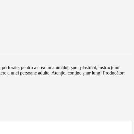
 perforate, pentru a crea un animăluț, șnur plastifiat, instrucțiuni.
re a unei persoane adulte. Atenție, conține șnur lung! Producător: