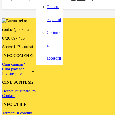
Camera
copilului
contact@buzunarel.ro
Costume
0726.697.486
si
Sector 1, București
INFO COMENZI
accesorii
Cum cumpăr?
Cum plătesc?
Livrare și retur
CINE SUNTEM?
Despre Buzunarel.ro
Contact
INFO UTILE
Termeni și condiții