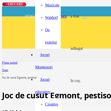
contact@buzunarel.ro
REDUCERI!
REDUCERI!
REDUCERI!
REDUCERI!
Muzicale
0726.697.486
meu
a fost
Waldorf
De
exterior
adăugat
Jocuri
Prima pagină
>
Montessori
Toate
>
Joc de cusut Egmont, pestisor
Jocuri
în coș.
educative
Joc de cusut Egmont, pestiso
Creative