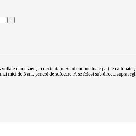
ltarea preciziei și a dexterității. Setul conține toate părțile cartonate și
mici de 3 ani, pericol de sufocare. A se folosi sub directa supraveghe