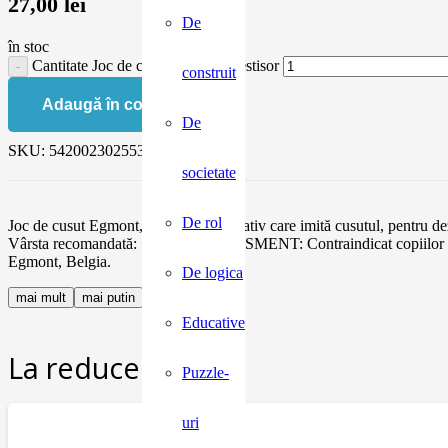
27,00
lei
De
în stoc
Cantitate Joc de cusut Egmont, pestisor
construit
Adaugă în coș
De
SKU:
5420023025531-2
societate
De rol
Joc de cusut Egmont, pestisor Joc creativ care imită cusutul, pentru dezvo
Vârsta recomandată: +3 ani. AVERTISMENT: Contraindicat copiilor mai 
Egmont, Belgia.
De logica
mai mult
mai putin
Educative
La reducere:
Puzzle-
uri