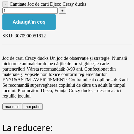
Cantitate Joc de carti Djeco Crazy ducks
Adaugă în coș
SKU:
3070900051812
Joc de carti Crazy ducks Un joc de observație și strategie. Numără
picioarele animalelor de pe cărțile de joc și ghicește carte
partenerilor! Vârsta recomandată: 8-99 ani. Confecționat din
materiale și vopsele non toxice conform reglementărilor
EN71&ASTM. AVERTISMENT: Contraindicat copiilor sub 3 ani.
Se recomandă supravegherea copilului de către un adult în timpul
jocului. Producător: Djeco, Franța. Crazy ducks – descarca aici
regulile jocului
mai mult
mai putin
La reducere: