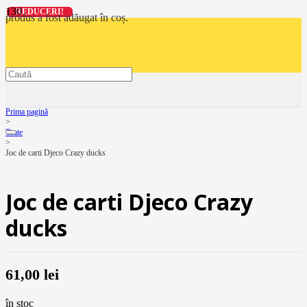
REDUCERI!
REDUCERI!
REDUCERI!
REDUCERI!
produs
a fost adăugat în coș.
Prima pagină
>
Toate
>
Joc de carti Djeco Crazy ducks
Joc de carti Djeco Crazy
ducks
61,00
lei
în stoc