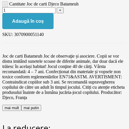
Cantitate Joc de carti Djeco Batameuh
Adaugă în coș
SKU:
3070900051140
Joc de carti Batameuh Joc de observaţie și asociere. Copii se vor
distra imitând sunetele scoase de diferite animale, dar doar dacă ele
trăiesc în același habitat! Jocul conţine 40 de cărţi. Vârsta
recomandată: 4 – 7 ani. Confecționat din materiale și vopsele non
toxice conform reglementărilor EN71&ASTM. AVERTISMENT:
Contraindicat copiilor sub 3 ani. Se recomandă supravegherea
copilului de către un adult în timpul jocului. Citiți cu atenție eticheta
produsului înainte de a înmâna jucăria-jocul copilului. Producător:
Djeco, Franța
mai mult
mai putin
La reducere: