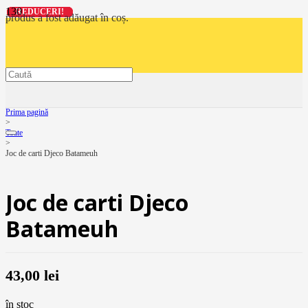
REDUCERI!
REDUCERI!
REDUCERI!
REDUCERI!
produs
a fost adăugat în coș.
Prima pagină
>
Toate
>
Joc de carti Djeco Batameuh
Joc de carti Djeco
Batameuh
43,00
lei
în stoc