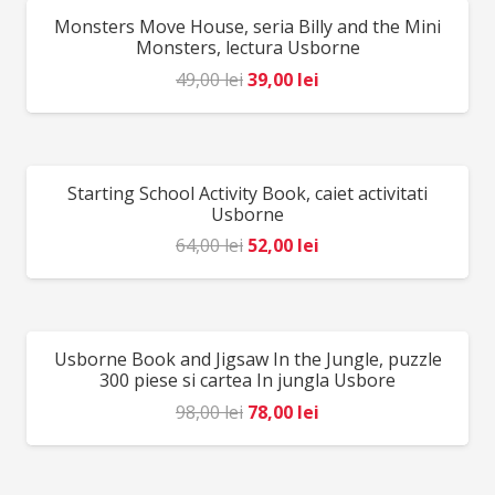
către un adult în timpul jocului. Producător: Djeco,
Monsters Move House, seria Billy and the Mini
REDUCERI!
Franța. Bataflash – descarca aici regulile jocului
Monsters, lectura Usborne
Prețul
Prețul
49,00
lei
39,00
lei
inițial
curent
a
este:
fost:
39,00 lei.
Starting School Activity Book, caiet activitati
REDUCERI!
49,00 lei.
Usborne
Prețul
Prețul
64,00
lei
52,00
lei
inițial
curent
a
este:
fost:
52,00 lei.
Usborne Book and Jigsaw In the Jungle, puzzle
REDUCERI!
64,00 lei.
300 piese si cartea In jungla Usbore
Prețul
Prețul
98,00
lei
78,00
lei
inițial
curent
a
este: