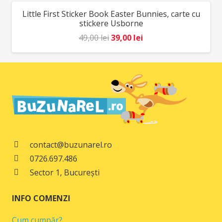
fost:
78,00 lei.
Little First Sticker Book Easter Bunnies, carte cu
REDUCERI!
98,00 lei.
stickere Usborne
Prețul
Prețul
49,00
lei
39,00
lei
inițial
curent
a
este:
fost:
39,00 lei.
49,00 lei.
contact@buzunarel.ro
0726.697.486
Sector 1, București
INFO COMENZI
Cum cumpăr?