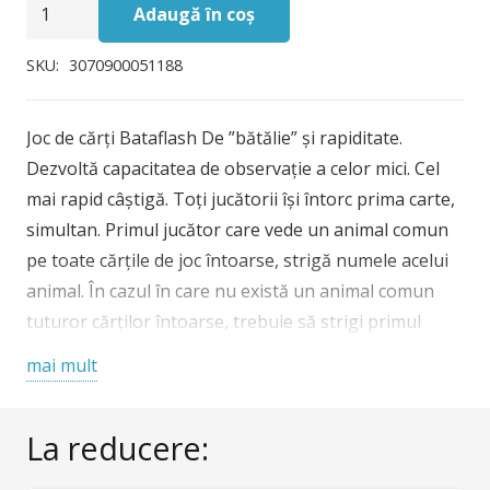
Cantitate
Adaugă în coș
Joc
de
SKU:
3070900051188
carti
Djeco
Joc de cărți Bataflash De ”bătălie” și rapiditate.
Bataflash
Dezvoltă capacitatea de observație a celor mici. Cel
mai rapid câștigă. Toţi jucătorii îşi întorc prima carte,
simultan. Primul jucător care vede un animal comun
pe toate cărţile de joc întoarse, strigă numele acelui
animal. În cazul în care nu există un animal comun
tuturor cărţilor întoarse, trebuie să strigi primul
Bataflash! Jocul conţine 32 de cărţi. Vârsta
mai mult
recomandată: 5 – 99 ani. Confecționat din materiale și
vopsele non toxice conform reglementărilor
La reducere:
EN71&ASTM. AVERTISMENT: Contraindicat copiilor
sub 3 ani. Se recomandă supravegherea copilului de