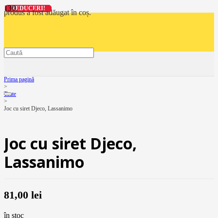
REDUCERI!
REDUCERI!
REDUCERI!
REDUCERI!
produs
a fost adăugat în coș.
Prima pagină
>
Toate
>
Joc cu siret Djeco, Lassanimo
Joc cu siret Djeco,
Lassanimo
81,00
lei
în stoc