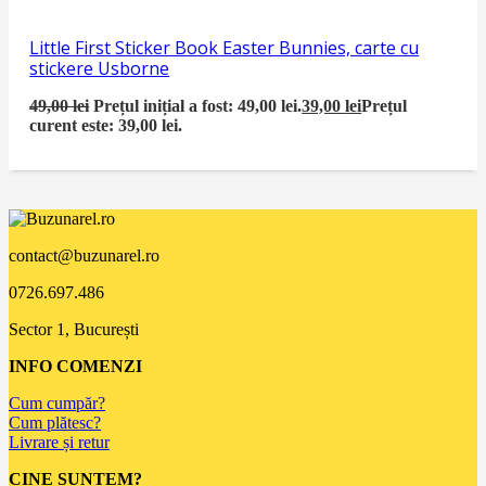
Little First Sticker Book Easter Bunnies, carte cu
stickere Usborne
49,00
lei
Prețul inițial a fost: 49,00 lei.
39,00
lei
Prețul
curent este: 39,00 lei.
contact@buzunarel.ro
0726.697.486
Sector 1, București
INFO COMENZI
Cum cumpăr?
Cum plătesc?
Livrare și retur
CINE SUNTEM?