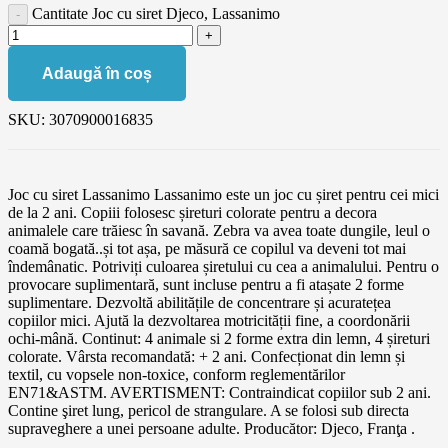
Cantitate Joc cu siret Djeco, Lassanimo
Adaugă în coș
SKU:
3070900016835
Joc cu siret Lassanimo Lassanimo este un joc cu șiret pentru cei mici
de la 2 ani. Copiii folosesc șireturi colorate pentru a decora
animalele care trăiesc în savană. Zebra va avea toate dungile, leul o
coamă bogată..și tot așa, pe măsură ce copilul va deveni tot mai
îndemânatic. Potriviți culoarea șiretului cu cea a animalului. Pentru o
provocare suplimentară, sunt incluse pentru a fi atașate 2 forme
suplimentare. Dezvoltă abilitățile de concentrare și acuratețea
copiilor mici. Ajută la dezvoltarea motricității fine, a coordonării
ochi-mână. Continut: 4 animale si 2 forme extra din lemn, 4 șireturi
colorate. Vârsta recomandată: + 2 ani. Confecționat din lemn și
textil, cu vopsele non-toxice, conform reglementărilor
EN71&ASTM. AVERTISMENT: Contraindicat copiilor sub 2 ani.
Contine şiret lung, pericol de strangulare. A se folosi sub directa
supraveghere a unei persoane adulte. Producător: Djeco, Franţa .