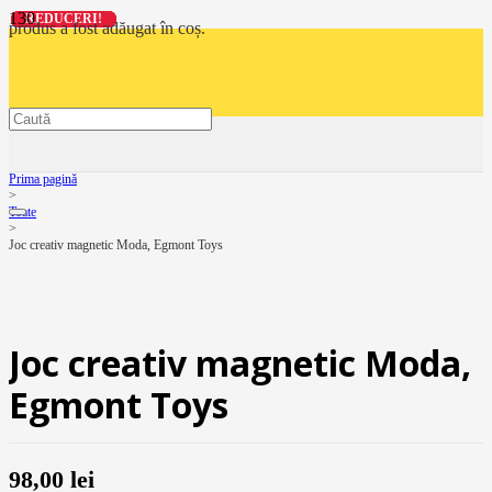
REDUCERI!
REDUCERI!
REDUCERI!
REDUCERI!
produs
a fost adăugat în coș.
Prima pagină
>
Toate
>
Joc creativ magnetic Moda, Egmont Toys
Joc creativ magnetic Moda,
Egmont Toys
98,00
lei