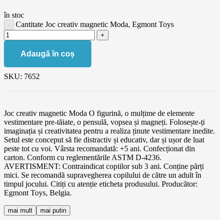
în stoc
Cantitate Joc creativ magnetic Moda, Egmont Toys
Adaugă în coș
SKU:
7652
Joc creativ magnetic Moda O figurină, o mulțime de elemente
vestimentare pre-tăiate, o pensulă, vopsea și magneți. Folosește-ți
imaginația și creativitatea pentru a realiza ținute vestimentare inedite.
Setul este conceput să fie distractiv și educativ, dar și ușor de luat
peste tot cu voi. Vârsta recomandată: +5 ani. Confecționat din
carton. Conform cu reglementările ASTM D-4236.
AVERTISMENT: Contraindicat copiilor sub 3 ani. Conține părți
mici. Se recomandă supravegherea copilului de către un adult în
timpul jocului. Citiți cu atenție eticheta produsului. Producător:
Egmont Toys, Belgia.
mai mult
mai putin