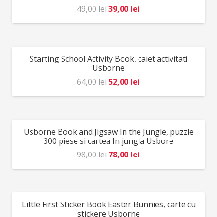
Prețul
Prețul
49,00
lei
39,00
lei
inițial
curent
a
este:
fost:
39,00 lei.
Starting School Activity Book, caiet activitati
REDUCERI!
49,00 lei.
Usborne
Prețul
Prețul
64,00
lei
52,00
lei
inițial
curent
a
este:
fost:
52,00 lei.
Usborne Book and Jigsaw In the Jungle, puzzle
REDUCERI!
64,00 lei.
300 piese si cartea In jungla Usbore
Prețul
Prețul
98,00
lei
78,00
lei
inițial
curent
a
este:
fost:
78,00 lei.
Little First Sticker Book Easter Bunnies, carte cu
REDUCERI!
98,00 lei.
stickere Usborne