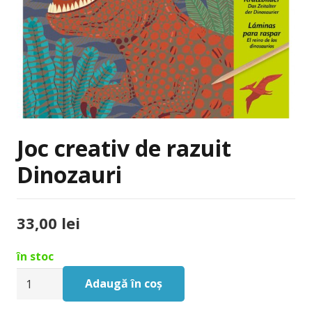
Joc creativ de razuit
Dinozauri
33,00
lei
în stoc
Cantitate
Adaugă în coș
Joc