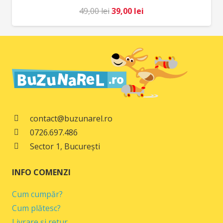
Prețul
Prețul
49,00
lei
39,00
lei
inițial
curent
a
este:
fost:
39,00 lei.
49,00 lei.
contact@buzunarel.ro
0726.697.486
Sector 1, București
INFO COMENZI
Cum cumpăr?
Cum plătesc?
Livrare și retur