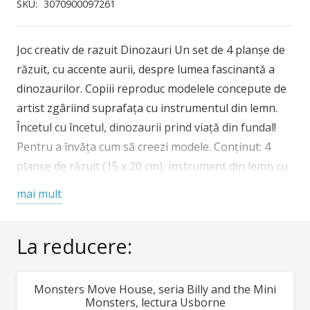
creativ
SKU:
3070900097261
de
razuit
Joc creativ de razuit Dinozauri Un set de 4 planșe de
Dinozauri
răzuit, cu accente aurii, despre lumea fascinantă a
dinozaurilor. Copiii reproduc modelele concepute de
artist zgâriind suprafața cu instrumentul din lemn.
Încetul cu încetul, dinozaurii prind viață din fundal!
Pentru a învăța cum să creezi modele. Conținut: 4
planșe de răzuit (15 x 20 cm), instrument din lemn cu
două capete, broșură color cu instrucțiuni pas cu pas.
mai mult
Vârsta recomandată: 6 – 10 ani. Confecționat din
carton și lemn. Avertisment: Contraindicat copiilor
La reducere:
sub 3 ani. A se folosi strict sub supravegherea unei
persoane adulte. Producător: Djeco, Franța
Monsters Move House, seria Billy and the Mini
REDUCERI!
Monsters, lectura Usborne