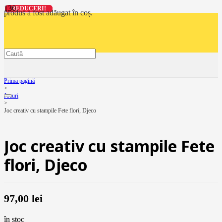
REDUCERI!
REDUCERI!
REDUCERI!
REDUCERI!
produs
a fost adăugat în coș.
Prima pagină
>
Jocuri
>
Joc creativ cu stampile Fete flori, Djeco
Joc creativ cu stampile Fete
flori, Djeco
97,00
lei
în stoc