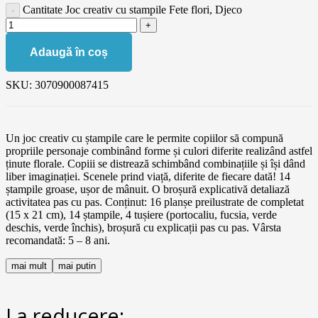
Cantitate Joc creativ cu stampile Fete flori, Djeco
Adaugă în coș
SKU:
3070900087415
Un joc creativ cu ștampile care le permite copiilor să compună
propriile personaje combinând forme și culori diferite realizând astfel
ținute florale. Copiii se distrează schimbând combinațiile și își dând
liber imaginației. Scenele prind viață, diferite de fiecare dată! 14
ștampile groase, ușor de mânuit. O broșură explicativă detaliază
activitatea pas cu pas. Conținut: 16 planșe preilustrate de completat
(15 x 21 cm), 14 ștampile, 4 tușiere (portocaliu, fucsia, verde
deschis, verde închis), broșură cu explicații pas cu pas. Vârsta
recomandată: 5 – 8 ani.
mai mult
mai putin
La reducere: