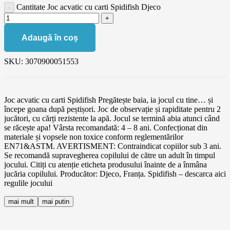
Cantitate Joc acvatic cu carti Spidifish Djeco
Adaugă în coș
SKU:
3070900051553
Joc acvatic cu carti Spidifish Pregătește baia, ia jocul cu tine… și
începe goana după peștișori. Joc de observație și rapiditate pentru 2
jucători, cu cărți rezistente la apă. Jocul se termină abia atunci când
se răcește apa! Vârsta recomandată: 4 – 8 ani. Confecționat din
materiale și vopsele non toxice conform reglementărilor
EN71&ASTM. AVERTISMENT: Contraindicat copiilor sub 3 ani.
Se recomandă supravegherea copilului de către un adult în timpul
jocului. Citiți cu atenție eticheta produsului înainte de a înmâna
jucăria copilului. Producător: Djeco, Franța. Spidifish – descarca aici
regulile jocului
mai mult
mai putin