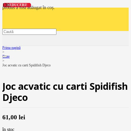
REDUCERI!
REDUCERI!
REDUCERI!
REDUCERI!
produs
a fost adăugat în coș.
Prima pagină
>
Toate
>
Joc acvatic cu carti Spidifish Djeco
Joc acvatic cu carti Spidifish
Djeco
61,00
lei
în stoc