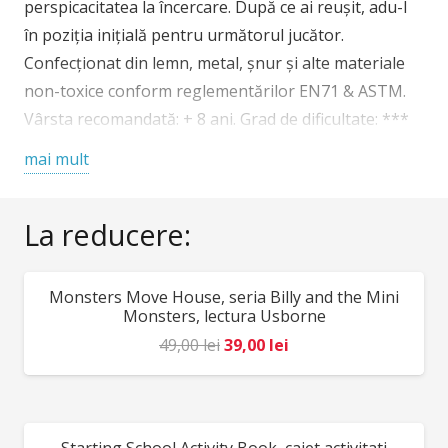
perspicacitatea la încercare. După ce ai reușit, adu-l
în poziția inițială pentru următorul jucător.
Confecționat din lemn, metal, șnur și alte materiale
non-toxice conform reglementărilor EN71 & ASTM.
Vârsta recomandată: + 8 ani. Grad de dificultate: ***
AVERTISMENT: Contraindicat copiilor sub 3 ani.
mai mult
Conține șnur, piese mici ce pot fi înghițite. A se utiliza
sub directa supraveghere a unei persoane adulte.
La reducere:
Producător: Fridolin, Germania.
Monsters Move House, seria Billy and the Mini
REDUCERI!
Monsters, lectura Usborne
Prețul
Prețul
49,00
lei
39,00
lei
inițial
curent
a
este:
fost:
39,00 lei.
REDUCERI!