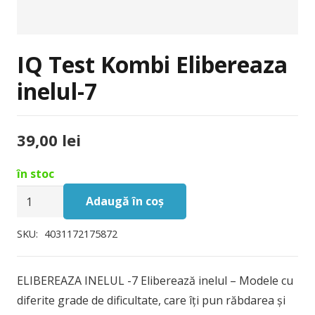
IQ Test Kombi Elibereaza
inelul-7
39,00
lei
în stoc
Cantitate
Adaugă în coș
IQ
Test
SKU:
4031172175872
Kombi
Elibereaza
ELIBEREAZA INELUL -7 Eliberează inelul – Modele cu
inelul-
diferite grade de dificultate, care îți pun răbdarea și
7