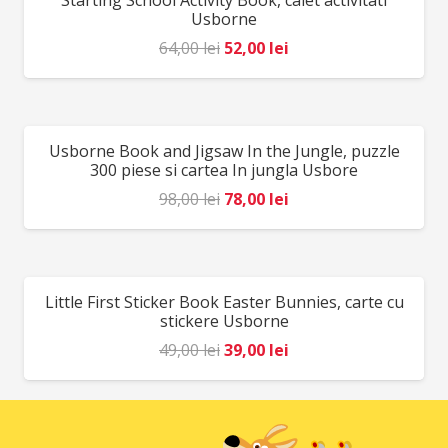
Starting School Activity Book, caiet activitati
49,00 lei.
Usborne
Prețul
Prețul
64,00
lei
52,00
lei
inițial
curent
a
este:
fost:
52,00 lei.
Usborne Book and Jigsaw In the Jungle, puzzle
REDUCERI!
64,00 lei.
300 piese si cartea In jungla Usbore
Prețul
Prețul
98,00
lei
78,00
lei
inițial
curent
a
este:
fost:
78,00 lei.
Little First Sticker Book Easter Bunnies, carte cu
REDUCERI!
98,00 lei.
stickere Usborne
Prețul
Prețul
49,00
lei
39,00
lei
inițial
curent
a
este:
fost:
39,00 lei.