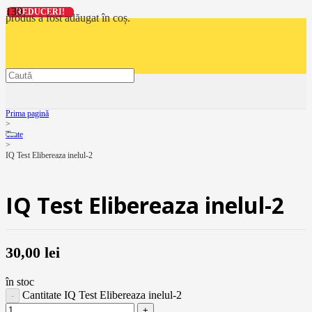
REDUCERI!
REDUCERI!
REDUCERI!
REDUCERI!
produs
a fost adăugat în coș.
Prima pagină
>
Toate
>
IQ Test Elibereaza inelul-2
IQ Test Elibereaza inelul-2
30,00
lei
în stoc
Cantitate IQ Test Elibereaza inelul-2