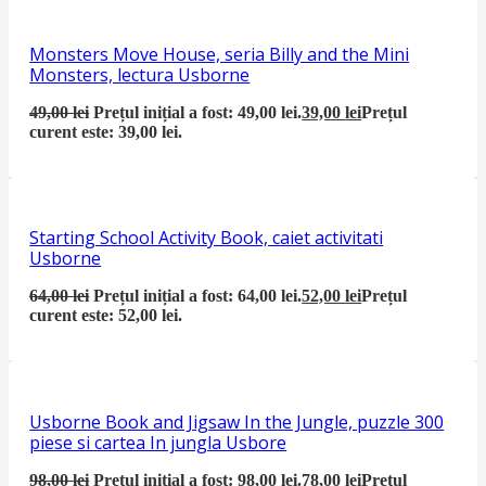
Monsters Move House, seria Billy and the Mini
Monsters, lectura Usborne
49,00
lei
Prețul inițial a fost: 49,00 lei.
39,00
lei
Prețul
curent este: 39,00 lei.
Starting School Activity Book, caiet activitati
Usborne
64,00
lei
Prețul inițial a fost: 64,00 lei.
52,00
lei
Prețul
curent este: 52,00 lei.
Usborne Book and Jigsaw In the Jungle, puzzle 300
piese si cartea In jungla Usbore
98,00
lei
Prețul inițial a fost: 98,00 lei.
78,00
lei
Prețul