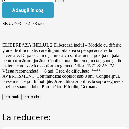
Adaugă în coș
SKU:
4031172173526
ELIBEREAZA INELUL 2 Eliberează inelul – Modele cu diferite
grade de dificultate, care îți pun răbdarea și perspicacitatea la
încercare. După ce ai reușit, încearcă să îl aduci în poziția inițială
pentru următorul jucător. Confecționat din lemn, metal, șnur și alte
materiale non-toxice conform reglementărilor EN71 & ASTM.
Vârsta recomandată: + 8 ani. Grad de dificultate: ****
AVERTISMENT: Contraindicat copiilor sub 3 ani. Conține șnur,
piese mici ce pot fi înghițite. A se utiliza sub directa supraveghere a
unei persoane adulte. Producător: Fridolin, Germania.
mai mult
mai putin
La reducere: