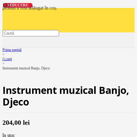
REDUCERI!
REDUCERI!
REDUCERI!
REDUCERI!
produs
a fost adăugat în coș.
Prima pagină
>
Jucarii
>
Instrument muzical Banjo, Djeco
Instrument muzical Banjo,
Djeco
204,00
lei
în stoc