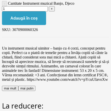
Cantitate Instrument muzical Banjo, Djeco
Adaugă în coș
SKU:
3070900060326
Un instrument musical uimitor – banjo cu 4 corzi, conceput pentru
copii. Perfect ca o piatră de temelie pentru a învăța copiii să cânte la
chitară, fiind considerat sora mai mică a chitarei. Ajută copiii să
înceapă să aprecieze muzica, să învețe să recunoască sunetele și să-și
dezvolte simțul ritmului. Animambo, un carnaval colorat în care
animalele trec în fanfară! Dimensiune instrument: 53 x 20 x 5 cm.
Vârsta recomandată: +3 ani. Confecționat din lemn certificat FSC®,
metal și plastic. https://www.youtube.com/watch?v=pYcuUIavoXw
mai mult
mai putin
La reducere: