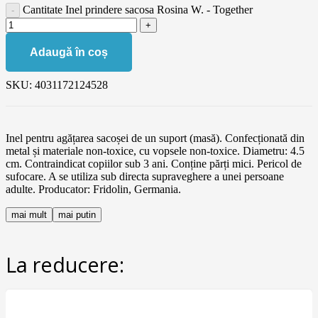
Cantitate Inel prindere sacosa Rosina W. - Together
Adaugă în coș
SKU:
4031172124528
Inel pentru agățarea sacoșei de un suport (masă). Confecționată din
metal și materiale non-toxice, cu vopsele non-toxice. Diametru: 4.5
cm. Contraindicat copiilor sub 3 ani. Conține părți mici. Pericol de
sufocare. A se utiliza sub directa supraveghere a unei persoane
adulte. Producator: Fridolin, Germania.
mai mult
mai putin
La reducere: