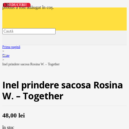
REDUCERI!
REDUCERI!
REDUCERI!
REDUCERI!
produs
a fost adăugat în coș.
Prima pagină
>
Toate
>
Inel prindere sacosa Rosina W. – Together
Inel prindere sacosa Rosina
W. – Together
48,00
lei
în stoc