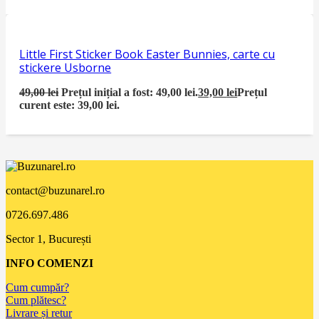
Little First Sticker Book Easter Bunnies, carte cu
stickere Usborne
49,00
lei
Prețul inițial a fost: 49,00 lei.
39,00
lei
Prețul
curent este: 39,00 lei.
contact@buzunarel.ro
0726.697.486
Sector 1, București
INFO COMENZI
Cum cumpăr?
Cum plătesc?
Livrare și retur