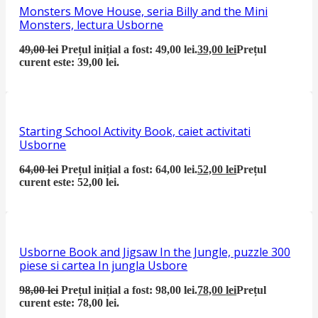
Monsters Move House, seria Billy and the Mini
Monsters, lectura Usborne
49,00
lei
Prețul inițial a fost: 49,00 lei.
39,00
lei
Prețul
curent este: 39,00 lei.
Starting School Activity Book, caiet activitati
Usborne
64,00
lei
Prețul inițial a fost: 64,00 lei.
52,00
lei
Prețul
curent este: 52,00 lei.
Usborne Book and Jigsaw In the Jungle, puzzle 300
piese si cartea In jungla Usbore
98,00
lei
Prețul inițial a fost: 98,00 lei.
78,00
lei
Prețul
curent este: 78,00 lei.