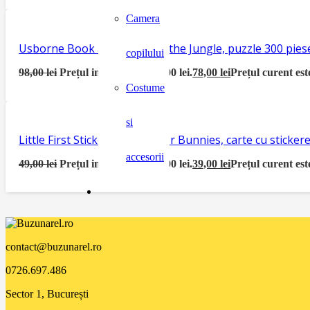
Camera
Usborne Book and Jigsaw In the Jungle, puzzle 300 piese
copilului
98,00
lei
Prețul inițial a fost: 98,00 lei.
78,00
lei
Prețul curent este
Costume
si
Little First Sticker Book Easter Bunnies, carte cu sticke
accesorii
49,00
lei
Prețul inițial a fost: 49,00 lei.
39,00
lei
Prețul curent este
contact@buzunarel.ro
0726.697.486
Sector 1, București