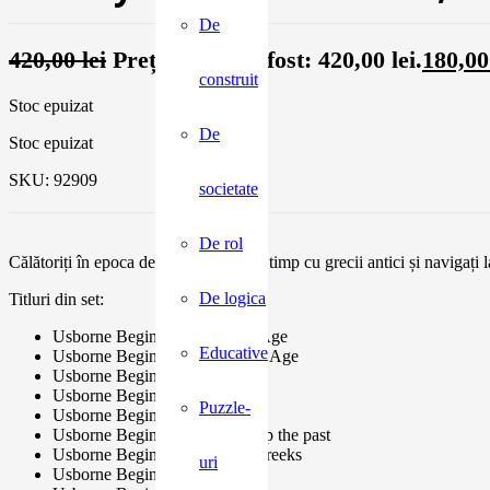
De
420,00
lei
Prețul inițial a fost: 420,00 lei.
180,0
construit
Stoc epuizat
De
Stoc epuizat
SKU:
92909
societate
De rol
Călătoriți în epoca de piatră, petreceți timp cu grecii antici și navigați
De logica
Titluri din set:
Usborne Beginners: The Iron Age
Educative
Usborne Beginners: The Stone Age
Usborne Beginners: Vikings
Usborne Beginners: Egyptians
Puzzle-
Usborne Beginners: The Maya
Usborne Beginners: Digging up the past
Usborne Beginners: Ancient Greeks
uri
Usborne Beginners: Castles