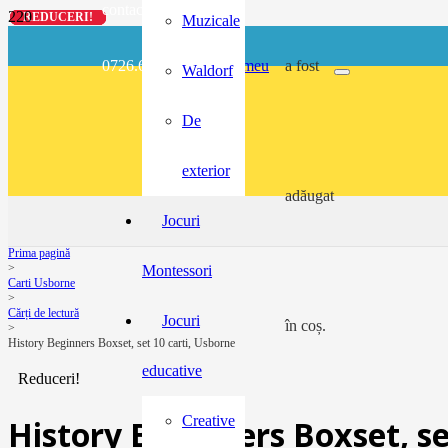
contact@buzunarel.ro
REDUCERI!
REDUCERI!
REDUCERI!
REDUCERI!
Muzicale
0726.697.486
meu
a fost
Waldorf
De
exterior
adăugat
Jocuri
Prima pagină
>
Montessori
Carti Usborne
>
Cărți de lectură
Jocuri
în coș.
>
History Beginners Boxset, set 10 carti, Usborne
educative
Reduceri!
Creative
History Beginners Boxset, se