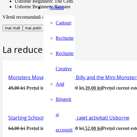
Usborne Beginners: The Celts
Usborne Beginners: Romans
Noutati
Vârstă recomandată 4 ani +
Cadouri
mai mult
mai putin
Rechizite
La reducere:
Rechizite
Creative
Monsters Move House, seria Billy and the Mini Monster
Artă
49,00
lei
Prețul inițial a fost: 49,00 lei.
39,00
lei
Prețul curent este
Bijuterii
și
Starting School Activity Book, caiet activitati Usborne
64,00
lei
Prețul inițial a fost: 64,00 lei.
52,00
lei
Prețul curent este
accesorii