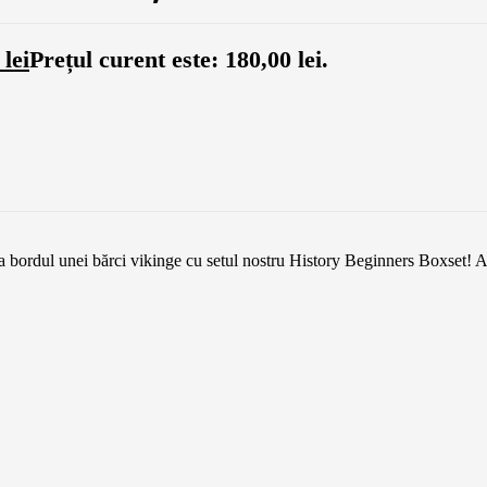
0
lei
Prețul curent este: 180,00 lei.
 la bordul unei bărci vikinge cu setul nostru History Beginners Boxset! Ace