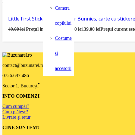
Camera
Little First Sticker Book Easter Bunnies, carte cu sticke
copilului
49,00
lei
Prețul inițial a fost: 49,00 lei.
39,00
lei
Prețul curent este
Costume
si
contact@buzunarel.ro
accesorii
0726.697.486
Sector 1, București
INFO COMENZI
Cum cumpăr?
Cum plătesc?
Livrare și retur
CINE SUNTEM?