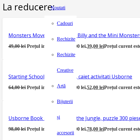
La reducere:
Noutati
Cadouri
Monsters Move House, seria Billy and the Mini Monster
Rechizite
49,00
lei
Prețul inițial a fost: 49,00 lei.
39,00
lei
Prețul curent este
Rechizite
Creative
Starting School Activity Book, caiet activitati Usborne
Artă
64,00
lei
Prețul inițial a fost: 64,00 lei.
52,00
lei
Prețul curent este
Bijuterii
și
Usborne Book and Jigsaw In the Jungle, puzzle 300 piese
98,00
lei
Prețul inițial a fost: 98,00 lei.
78,00
lei
Prețul curent este
accesorii