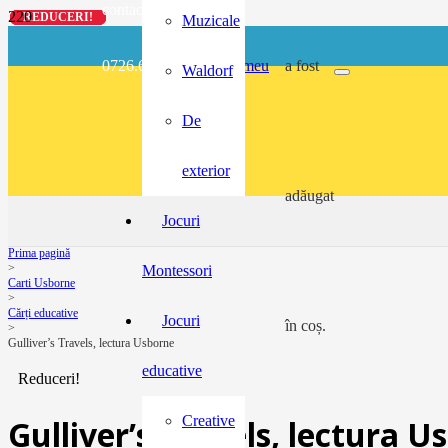
contact@buzunarel.ro
REDUCERI!
REDUCERI!
REDUCERI!
REDUCERI!
Muzicale
0726.697.486
meu
a fost
Waldorf
De
exterior
adăugat
Jocuri
Prima pagină
>
Montessori
Carti Usborne
>
Cărți educative
Jocuri
în coș.
>
Gulliver’s Travels, lectura Usborne
educative
Reduceri!
Creative
Gulliver’s Travels, lectura U