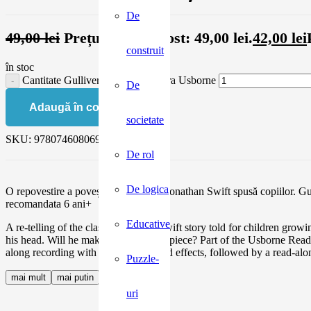
De
49,00
lei
Prețul inițial a fost: 49,00 lei.
42,00
lei
construit
în stoc
Cantitate Gulliver's Travels, lectura Usborne
De
Adaugă în coș
societate
SKU:
9780746080696
De rol
De logica
O repovestire a poveștii clasice a lui Jonathan Swift spusă copiilor. Gul
recomandata 6 ani+
Educative
A re-telling of the classic Jonathan Swift story told for children grow
his head. Will he make it back in one piece? Part of the Usborne Rea
along recording with music and sound effects, followed by a read-alo
Puzzle-
mai mult
mai putin
uri