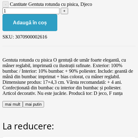
Cantitate Gentuta rotunda cu pisica, Djeco
Adaugă în coș
SKU:
3070900002616
Gentuta rotunda cu pisica O gentuță de umăr foarte elegantă, cu
mâner reglabil, imprimată cu ilustrații rafinate. Exterior: 100%
bumbac / Interior: 10% bumbac + 90% poliester. Include: geantă de
mână din bumbac imprimat + bias colorat, cu mâner reglabil.
Dimensiune produs: 17×4,3 cm. Vârsta recomandată: + 4 ani.
Confecționată din bumbac cu interior din bumbac și poliester.
Articol decorativ. Nu este jucărie. Producă tor: D jeco, F ranța
mai mult
mai putin
La reducere: