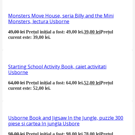
Monsters Move House, seria Billy and the Mini
Monsters, lectura Usborne
49,00
lei
Prețul inițial a fost: 49,00 lei.
39,00
lei
Prețul
curent este: 39,00 lei.
Starting School Activity Book, caiet activitati
Usborne
64,00
lei
Prețul inițial a fost: 64,00 lei.
52,00
lei
Prețul
curent este: 52,00 lei.
Usborne Book and Jigsaw In the Jungle, puzzle 300
piese si cartea In jungla Usbore
98,00
lei
Prețul inițial a fost: 98,00 lei.
78,00
lei
Prețul