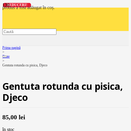
REDUCERI!
REDUCERI!
REDUCERI!
REDUCERI!
produs
a fost adăugat în coș.
Prima pagină
>
Toate
>
Gentuta rotunda cu pisica, Djeco
Gentuta rotunda cu pisica,
Djeco
85,00
lei
în stoc