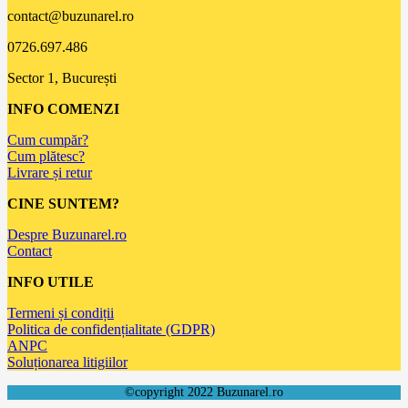
contact@buzunarel.ro
0726.697.486
Sector 1, București
INFO COMENZI
Cum cumpăr?
Cum plătesc?
Livrare și retur
CINE SUNTEM?
Despre Buzunarel.ro
Contact
INFO UTILE
Termeni și condiții
Politica de confidențialitate (GDPR)
ANPC
Soluționarea litigiilor
©copyright 2022 Buzunarel.ro