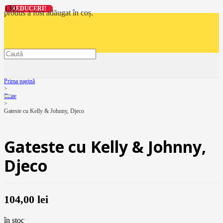
REDUCERI!
REDUCERI!
REDUCERI!
REDUCERI!
produs
a fost adăugat în coș.
Prima pagină
>
Toate
>
Gateste cu Kelly & Johnny, Djeco
Gateste cu Kelly & Johnny,
Djeco
104,00
lei
în stoc