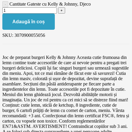
Cantitate Gateste cu Kelly & Johnny, Djeco
Adaugă în coș
SKU:
3070900055056
Joc de preparat burgeri Kelly & Johnny Aceasta cutie frumoasa din
lemn contine toate accesoriile de care ai nevoie pentru a pregati trei
burgeri deliciosi. Copiii își fac singuri burgeri sau urmează sugestiile
din meniu. Apoi, tot ce mai rămâne de făcut este să savurezi! Cutia
din lemn masiv, colorată și ușor de depozitat, devine suprafață de
asamblare. Secțiuni din pâslă antiderapante pe fiecare parte a
ingredientelor din lemn. Toate accesoriile pot fi depozitate în cutie.
Meniul din lemn ghidează jocul. Dezvoltă abilitățile motorii și
imaginația. Un joc de rol pentru ca cei mici să se distreze fiind mari!
Conținut: cutie lemn, sticlă de ketchup, 8 ingrediente, cutie de
burger, 6 cartofi prăjiți de lemn cu cornet de carton, meniu. Vârsta
recomandată: +3 ani. Confecționat din lemn certificat FSC®, fetru și
carton, cu vopsele non toxice. Conform reglementărilor
EN71&ASTM. AVERTISMENT! Contraindicat copiilor sub 3 ani.
A se folosi sub directa supraveghere a unei persoane adulte.