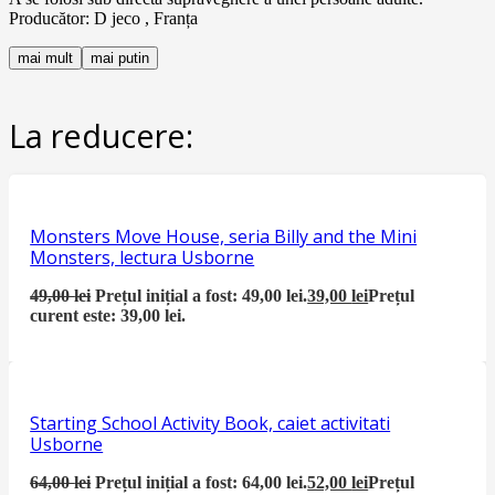
Producător: D jeco , Franța
mai mult
mai putin
La reducere:
Monsters Move House, seria Billy and the Mini
Monsters, lectura Usborne
49,00
lei
Prețul inițial a fost: 49,00 lei.
39,00
lei
Prețul
curent este: 39,00 lei.
Starting School Activity Book, caiet activitati
Usborne
64,00
lei
Prețul inițial a fost: 64,00 lei.
52,00
lei
Prețul