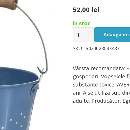
52,00
lei
în stoc
Cantitate
Adaugă în 
Galeata
albastra
SKU:
5420023033437
pentru
gradina,
Vârsta recomandată: + 
Egmont
gospodari. Vopselele fo
substanțe toxice. AVER
ani. A se utiliza sub 
adulte. Producător: Eg