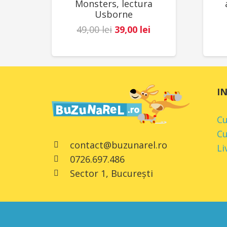
Monsters, lectura
Usborne
Prețul
Prețul
49,00
lei
39,00
lei
inițial
curent
a
este:
fost:
39,00 lei.
49,00 lei.
I
C
Cu
contact@buzunarel.ro
Li
0726.697.486
Sector 1, București