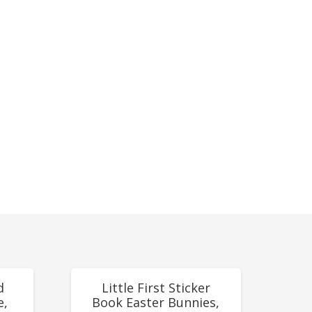
REDUCERI!
d
Little First Sticker
e,
Book Easter Bunnies,