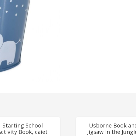
UCERI!
REDUCERI!
Starting School
Usborne Book an
Activity Book, caiet
Jigsaw In the Jungl