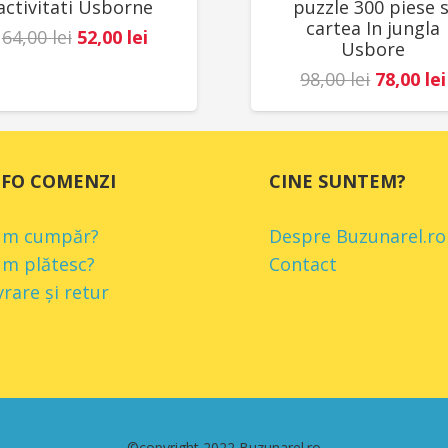
activitati Usborne
puzzle 300 piese s
cartea In jungla
Prețul
Prețul
64,00
lei
52,00
lei
Usbore
inițial
curent
Prețul
98,00
lei
78,00
lei
a
este:
inițial
fost:
52,00 lei.
a
64,00 lei.
fost:
NFO COMENZI
CINE SUNTEM?
98,00 lei
um cumpăr?
Despre Buzunarel.ro
m plătesc?
Contact
vrare și retur
©copyright 2022 Buzunarel.ro