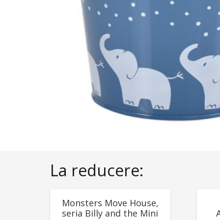
La reducere:
REDUCERI!
RED
Monsters Move House,
seria Billy and the Mini