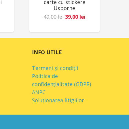
i
carte cu stickere
Usborne
Prețul
Prețul
49,00
lei
39,00
lei
Prețul
inițial
curent
curent
a
este:
este:
fost:
39,00 lei.
78,00 lei.
49,00 lei.
INFO UTILE
.
Termeni și condiții
Politica de
confidențialitate (GDPR)
ANPC
Soluționarea litigiilor