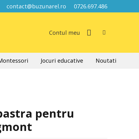
contact@buzunarel.ro
0726.697.486
Contul meu
 Montessori
Jocuri educative
Noutati
bastra pentru
Egmont