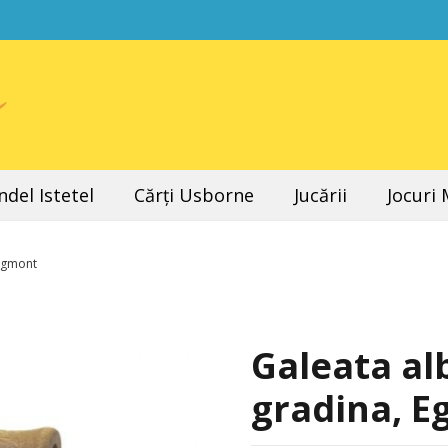
del Istetel
Cărți Usborne
Jucării
Jocuri
 Egmont
Galeata al
gradina, 