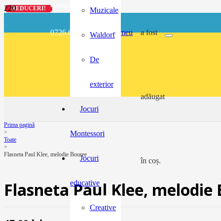
contact@buzunarel.ro
REDUCERI!
REDUCERI!
REDUCERI!
REDUCERI!
Muzicale
0726.697.486
meu
a fost
Waldorf
De
exterior
adăugat
Jocuri
Prima pagină
>
Montessori
Toate
>
Flasneta Paul Klee, melodie Bouree
Jocuri
în coș.
educative
Flasneta Paul Klee, melodie
Creative