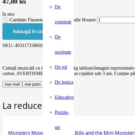
47,00
lei
De
în stoc
Cantitate Flasneta Paul Klee, melodie Bouree
construit
Adaugă în coș
De
SKU:
4031172586920
societate
De rol
Cutiuță muzicală cu ilustrații pe ambalaj tablouri/imagini reprezentati
carton. AVERTISMENT: Contraindicat copiilor sub 3 ani. Conține părți 
De logica
mai mult
mai putin
Educative
La reducere:
Puzzle-
uri
Monsters Move House, seria Billy and the Mini Monster