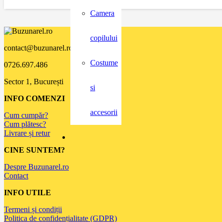
Camera
copilului
contact@buzunarel.ro
Costume
0726.697.486
Sector 1, București
si
INFO COMENZI
accesorii
Cum cumpăr?
Cum plătesc?
Livrare și retur
CINE SUNTEM?
Despre Buzunarel.ro
Contact
INFO UTILE
Termeni și condiții
Politica de confidențialitate (GDPR)