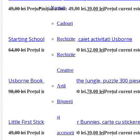
Noutati
49,00
lei
Prețul inițial a fost: 49,00 lei.
39,00
lei
Prețul curent este
Cadouri
Starting School Activity Book, caiet activitati Usborne
Rechizite
64,00
lei
Prețul inițial a fost: 64,00 lei.
52,00
lei
Prețul curent este
Rechizite
Creative
Usborne Book and Jigsaw In the Jungle, puzzle 300 piese
Artă
98,00
lei
Prețul inițial a fost: 98,00 lei.
78,00
lei
Prețul curent este
Bijuterii
și
Little First Sticker Book Easter Bunnies, carte cu sticke
49,00
lei
Prețul inițial a fost: 49,00 lei.
39,00
lei
Prețul curent este
accesorii