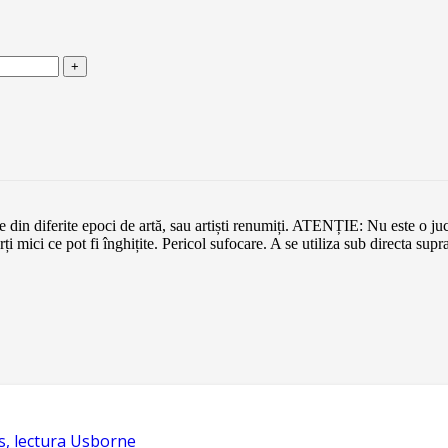
ve din diferite epoci de artă, sau artiști renumiți. ATENȚIE: Nu este o ju
mici ce pot fi înghițite. Pericol sufocare. A se utiliza sub directa sup
s, lectura Usborne