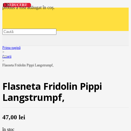
REDUCERI!
REDUCERI!
REDUCERI!
REDUCERI!
produs
a fost adăugat în coș.
Prima pagină
>
Jucarii
>
Flasneta Fridolin Pippi Langstrumpf,
Flasneta Fridolin Pippi
Langstrumpf,
47,00
lei
în stoc