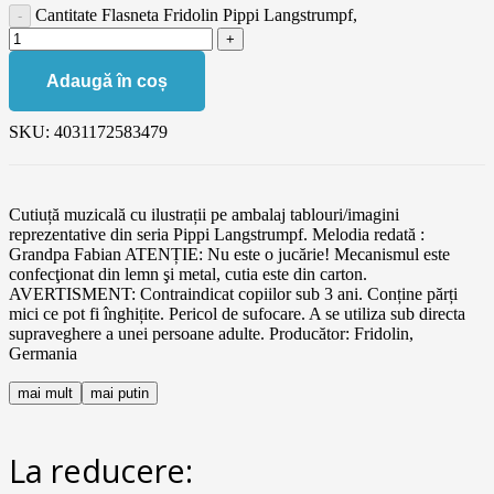
Cantitate Flasneta Fridolin Pippi Langstrumpf,
Adaugă în coș
SKU:
4031172583479
Cutiuță muzicală cu ilustrații pe ambalaj tablouri/imagini
reprezentative din seria Pippi Langstrumpf. Melodia redată :
Grandpa Fabian ATENȚIE: Nu este o jucărie! Mecanismul este
confecţionat din lemn şi metal, cutia este din carton.
AVERTISMENT: Contraindicat copiilor sub 3 ani. Conține părți
mici ce pot fi înghițite. Pericol de sufocare. A se utiliza sub directa
supraveghere a unei persoane adulte. Producător: Fridolin,
Germania
mai mult
mai putin
La reducere: